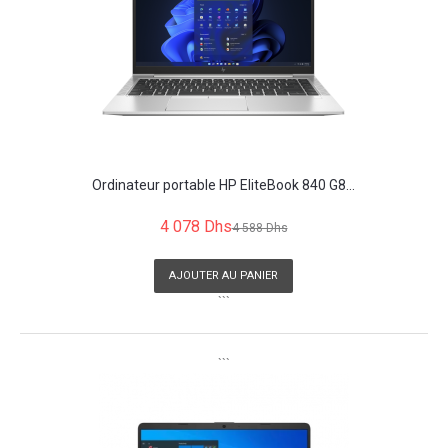
Ordinateur portable HP EliteBook 840 G8...
4 078 Dhs
4 588 Dhs
AJOUTER AU PANIER
```
```