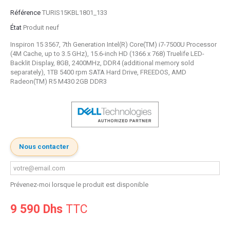
Référence
TURIS15KBL1801_133
État
Produit neuf
Inspiron 15 3567, 7th Generation Intel(R) Core(TM) i7-7500U Processor
(4M Cache, up to 3.5 GHz), 15.6-inch HD (1366 x 768) Truelife LED-
Backlit Display, 8GB, 2400MHz, DDR4 (additional memory sold
separately), 1TB 5400 rpm SATA Hard Drive, FREEDOS, AMD
Radeon(TM) R5 M430 2GB DDR3
Nous contacter
Prévenez-moi lorsque le produit est disponible
9 590 Dhs
TTC