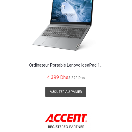
Ordinateur Portable Lenovo IdeaPad 1...
4 399 Dhs
5 292 Dhs
AJOUTER AU PANIER
```