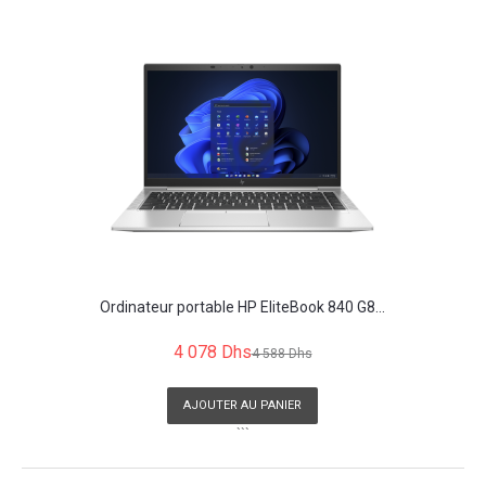
```
Ordinateur portable HP EliteBook 840 G8...
4 078 Dhs
4 588 Dhs
AJOUTER AU PANIER
```