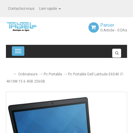
Contactez-nous
Lien rapide
Panier
0
Article
- 0 Dhs
Navigation bascule
Ordinateurs
Pc Portable
Pc Portable Dell Latitude E6540 i7-
4610M 15.6 4GB 256GB