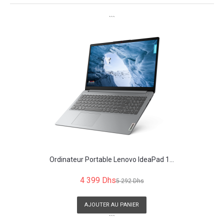
```
Ordinateur Portable Lenovo IdeaPad 1...
4 399 Dhs
5 292 Dhs
AJOUTER AU PANIER
```