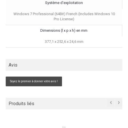
Système d'exploitation
Windows 7 Professional (64Bit) French (Includes Windows 10
Pro License)
Dimensions (l x p x h) en mm
377,1 x 252,6 x 24,6 mm
Avis
Soyez le premier à donner votre avis !
‹
›
Produits liés