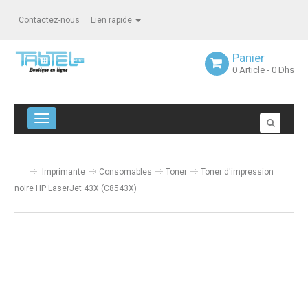
Contactez-nous
Lien rapide
Panier
0
Article
- 0 Dhs
Navigation bascule
Imprimante
Consomables
Toner
Toner d'impression
noire HP LaserJet 43X (C8543X)