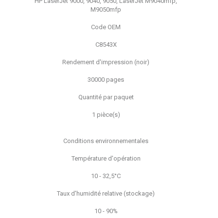
HP LaserJet 9000, 9040, 9050, LaserJet M9040mfp,
M9050mfp
Code OEM
C8543X
Rendement d'impression (noir)
30000 pages
Quantité par paquet
1 pièce(s)
Conditions environnementales
Température d'opération
10 - 32,5°C
Taux d'humidité relative (stockage)
10 - 90%