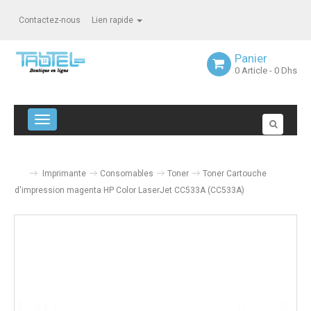
Contactez-nous
Lien rapide
Panier
0
Article
- 0 Dhs
Navigation bascule
Imprimante
Consomables
Toner
Toner Cartouche
d'impression magenta HP Color LaserJet CC533A (CC533A)