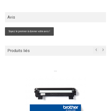
Avis
Soyez le premier à donner votre avis !
‹
›
Produits liés
```