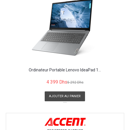
Ordinateur Portable Lenovo IdeaPad 1...
4 399 Dhs
5 292 Dhs
AJOUTER AU PANIER
```