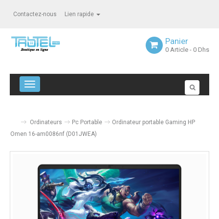
Contactez-nous
Lien rapide
Panier
0
Article
- 0 Dhs
Navigation bascule
Ordinateurs
Pc Portable
Ordinateur portable Gaming HP
Omen 16-am0086nf (D01JWEA)