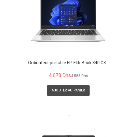
Ordinateur portable HP EliteBook 840 G8...
4 078 Dhs
4 588 Dhs
AJOUTER AU PANIER
```
```