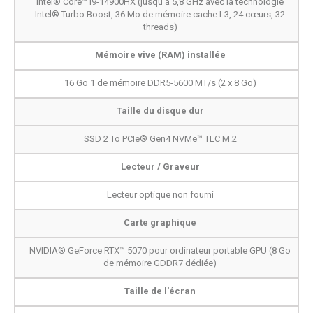
Intel® Core™ i9-14900HX (jusqu’à 5,8 GHz avec la technologie
Intel® Turbo Boost, 36 Mo de mémoire cache L3, 24 cœurs, 32
threads)
Mémoire vive (RAM) installée
16 Go 1 de mémoire DDR5-5600 MT/s (2 x 8 Go)
Taille du disque dur
SSD 2 To PCIe® Gen4 NVMe™ TLC M.2
Lecteur / Graveur
Lecteur optique non fourni
Carte graphique
NVIDIA® GeForce RTX™ 5070 pour ordinateur portable GPU (8 Go
de mémoire GDDR7 dédiée)
Taille de l'écran