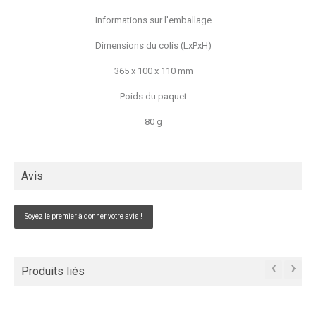
Informations sur l'emballage
Dimensions du colis (LxPxH)
365 x 100 x 110 mm
Poids du paquet
80 g
Avis
Soyez le premier à donner votre avis !
‹
›
Produits liés