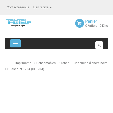
Contactez-nous
Lien rapide
Panier
0
Article
- 0 Dhs
Navigation bascule
Imprimante
Consomables
Toner
Cartouche d'encre noire
HP LaserJet 128A (CE320A)