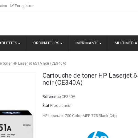
xion
Enregistrer
ABLETTES
ORDINATEURS
IMPRIMANTE
MULTIMÉDIA
e toner HP Laserjet 651A noir (CE340A)
Cartouche de toner HP Laserjet 
noir (CE340A)
Référence
CE340A
État
Produit neuf
HP LaserJet 700 Color MFP 775 Black Crtg