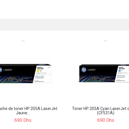
```
```
uche de toner HP 205A LaserJet
Toner HP 205A Cyan LaserJet o
Jaune...
(CF531A)
690 Dhs
690 Dhs