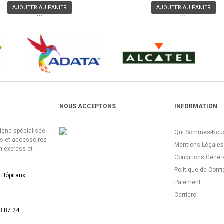
AJOUTER AU PANIER
AJOUTER AU PANIER
```
```
NOUS ACCEPTONS
INFORMATION
ligne spécialisée
Qui Sommes-Nous
es et accessoires
Mentions Légales
n express et
Conditions Génér
Politique de Confi
 Hôpitaux,
Paiement
Carrière
3 87 24