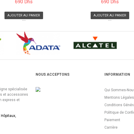
690 Dhs
690 Dhs
AJOUTER AU PANIER
AJOUTER AU PANIER
```
```
NOUS ACCEPTONS
INFORMATION
ligne spécialisée
Qui Sommes-Nous
es et accessoires
Mentions Légales
n express et
Conditions Génér
Politique de Confi
 Hôpitaux,
Paiement
Carrière