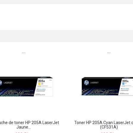
```
```
uche de toner HP 205A LaserJet
Toner HP 205A Cyan LaserJet o
Jaune...
(CF531A)