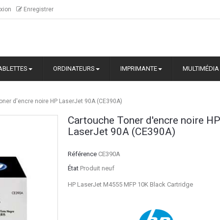
xion
Enregistrer
ABLETTES
ORDINATEURS
IMPRIMANTE
MULTIMÉDIA
oner d'encre noire HP LaserJet 90A (CE390A)
Cartouche Toner d'encre noire H
LaserJet 90A (CE390A)
Référence
CE390A
État
Produit neuf
HP LaserJet M4555 MFP 10K Black Cartridge