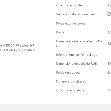
Quantité par boîte
1 
Vente au détail uniquement
Poids et dimensions
Poids
1,
Dimensions de la palette (L x P x
12
ise M4555 MFP seriesnHP
H)
ise 600 M601, M602, M603
Informations sur l'emballage
Dimensions du colis (LxPxH)
39
Poids du paquet
2,
Données logistiques
Quantité par palette
36