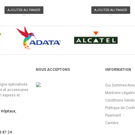
AJOUTER AU PANIER
AJOUTER AU PANIER
```
```
NOUS ACCEPTONS
INFORMATION
ligne spécialisée
Qui Sommes-Nous
es et accessoires
Mentions Légales
n express et
Conditions Génér
Politique de Confi
 Hôpitaux,
Paiement
Carrière
3 87 24