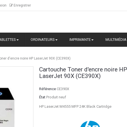
xion
Enregistrer
ABLETTES
ORDINATEURS
IMPRIMANTE
MULTIMÉDIA
oner d'encre noire HP LaserJet 90X (CE390X)
Cartouche Toner d'encre noire H
LaserJet 90X (CE390X)
Référence
CE390X
État
Produit neuf
HP LaserJet M4555 MFP 24K Black Cartridge