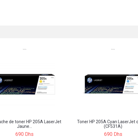
```
```
uche de toner HP 205A LaserJet
Toner HP 205A Cyan LaserJet o
Jaune...
(CF531A)
690 Dhs
690 Dhs