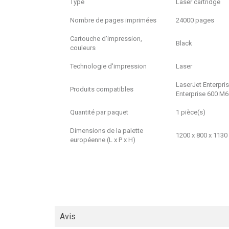
Type
Laser cartridge
Nombre de pages imprimées
24000 pages
Cartouche d'impression,
Black
couleurs
Technologie d'impression
Laser
LaserJet Enterpr
Produits compatibles
Enterprise 600 M
Quantité par paquet
1 pièce(s)
Dimensions de la palette
1200 x 800 x 113
européenne (L x P x H)
Avis