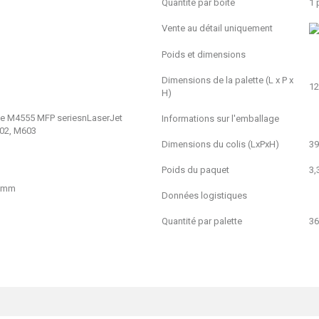
Quantité par boîte
1 
Vente au détail uniquement
Poids et dimensions
Dimensions de la palette (L x P x
12
H)
ise M4555 MFP seriesnLaserJet
Informations sur l'emballage
602, M603
Dimensions du colis (LxPxH)
39
Poids du paquet
3,
0 mm
Données logistiques
Quantité par palette
36