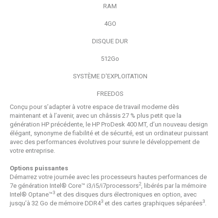
RAM
4GO
DISQUE DUR
512Go
SYSTÈME D'EXPLOITATION
FREEDOS
Conçu pour s’adapter à votre espace de travail moderne dès
maintenant et à l’avenir, avec un châssis 27 % plus petit que la
génération HP précédente, le HP ProDesk 400 MT, d’un nouveau design
élégant, synonyme de fiabilité et de sécurité, est un ordinateur puissant
avec des performances évolutives pour suivre le développement de
votre entreprise.
Options puissantes
Démarrez votre journée avec les processeurs hautes performances de
2
7e génération Intel® Core™ i3/i5/i7processors
, libérés par la mémoire
3
Intel® Optane™
et des disques durs électroniques en option, avec
3
3
jusqu’à 32 Go de mémoire DDR4
et des cartes graphiques séparées
.