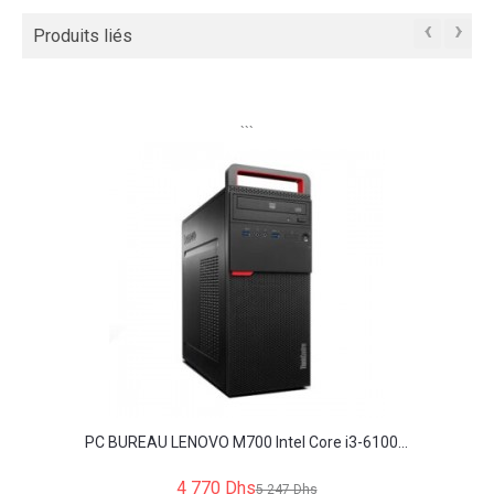
‹
›
Produits liés
```
PC BUREAU LENOVO M700 Intel Core i3-6100...
4 770 Dhs
5 247 Dhs