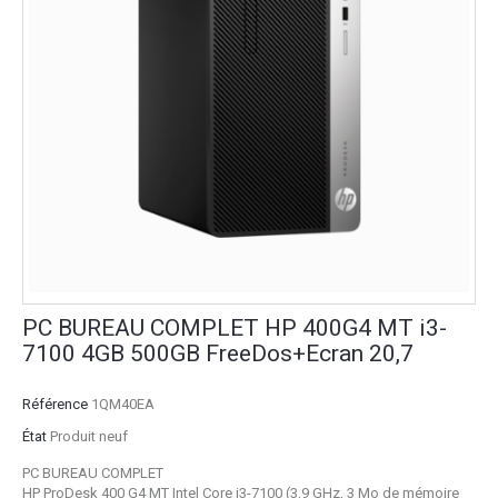
PC BUREAU COMPLET HP 400G4 MT i3-
7100 4GB 500GB FreeDos+Ecran 20,7
Référence
1QM40EA
État
Produit neuf
PC BUREAU COMPLET
HP ProDesk 400 G4 MT Intel Core i3-7100 (3,9 GHz, 3 Mo de mémoire