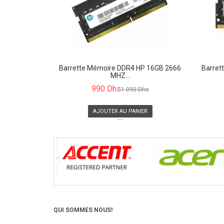
Barrette Mémoire DDR4 HP 16GB 2666
Barret
MHZ...
990 Dhs
1 090 Dhs
AJOUTER AU PANIER
```
QUI SOMMES NOUS!