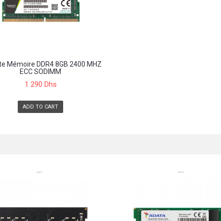
tte Mémoire DDR4 8GB 2400 MHZ
ECC SODIMM
1 290 Dhs
ADD TO CART
```
```