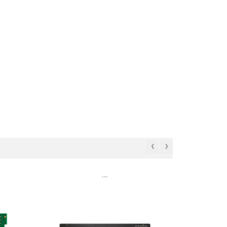
‹
›
```