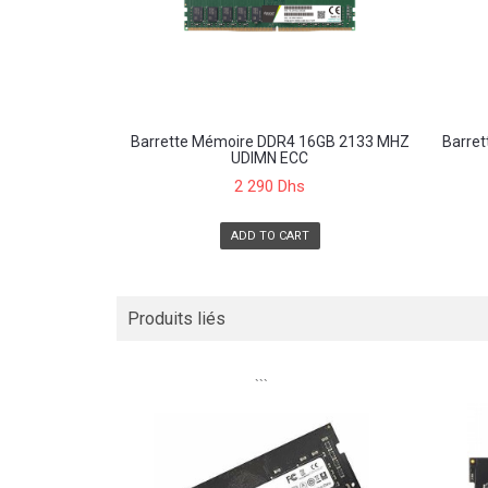
Barrette Mémoire DDR4 16GB 2133 MHZ
Barre
UDIMN ECC
2 290 Dhs
ADD TO CART
Produits liés
```