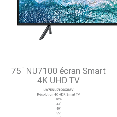
75" NU7100 écran Smart
4K UHD TV
UA75NU7100SXMV
Résolution 4K
HDR
Smart TV
size
43"
49"
55"