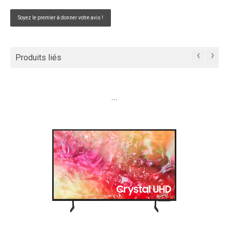
Soyez le premier à donner votre avis !
‹
›
Produits liés
```