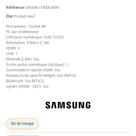
Référence
UA50AU7000UXMV
État
Produit neuf
Processeur : Crystal 4K
PC sur le téléviseur
Diffusion numérique: DVB-T2CS2
Résolution: 3,840 x 2,160
HDMI: 3
USB: 1
Ethernet (LAN): Oui
Sortie audio numérique (optique): 1
Commutation rapide HDMI: Oui
Réseau local sans fil intégré: Oui (WiFi5)
Bluetooth: Oui (BT4.2)
nynet+ (HDMI - CEC): Oui
En Arrivage