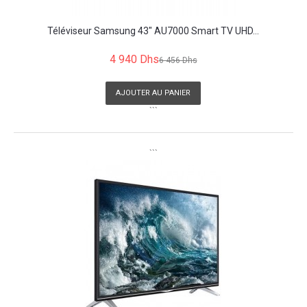
Téléviseur Samsung 43" AU7000 Smart TV UHD...
4 940 Dhs
6 456 Dhs
AJOUTER AU PANIER
```
```