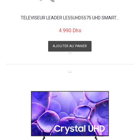
TÉLÉVISEUR LEADER LE55UHD5575 UHD SMART...
4 990 Dhs
AJOUTER AU PANIER
```
```