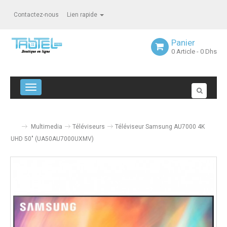
Contactez-nous
Lien rapide
Panier
0
Article
- 0 Dhs
Navigation bascule
Multimedia
Téléviseurs
Téléviseur Samsung AU7000 4K
UHD 50" (UA50AU7000UXMV)