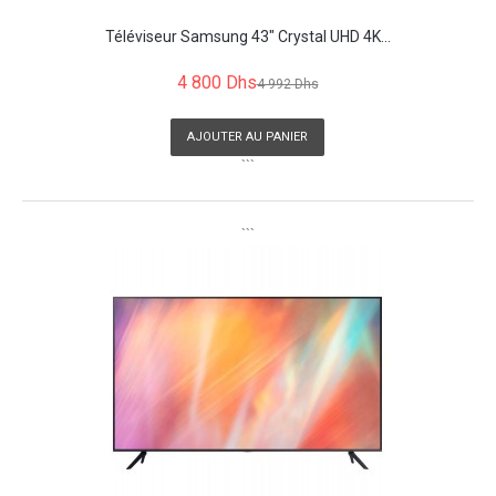
Téléviseur Samsung 43" Crystal UHD 4K...
4 800 Dhs
4 992 Dhs
AJOUTER AU PANIER
```
```