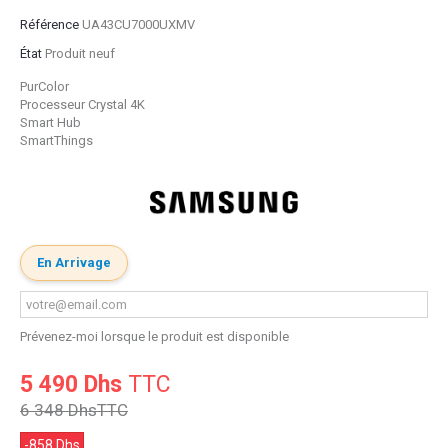
Référence
UA43CU7000UXMV
État
Produit neuf
PurColor
Processeur Crystal 4K
Smart Hub
SmartThings
En Arrivage
Prévenez-moi lorsque le produit est disponible
5 490 Dhs
TTC
6 348 Dhs
TTC
-858 Dhs