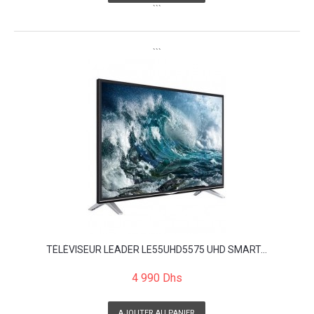
```
```
TÉLÉVISEUR LEADER LE55UHD5575 UHD SMART...
4 990 Dhs
AJOUTER AU PANIER