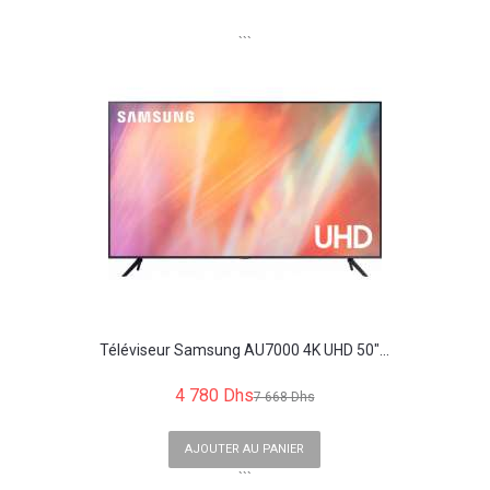
```
Téléviseur Samsung AU7000 4K UHD 50"...
4 780 Dhs
7 668 Dhs
AJOUTER AU PANIER
```