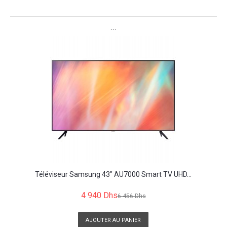
```
```
Téléviseur Samsung 43" AU7000 Smart TV UHD...
4 940 Dhs
6 456 Dhs
AJOUTER AU PANIER