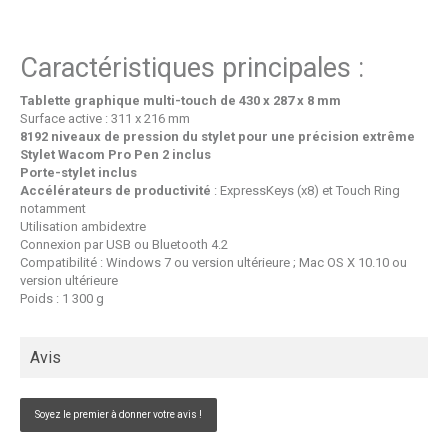
Caractéristiques principales :
Tablette graphique multi-touch de 430 x 287 x 8 mm
Surface active : 311 x 216 mm
8192 niveaux de pression du stylet pour une précision extrême
Stylet Wacom Pro Pen 2 inclus
Porte-stylet inclus
Accélérateurs de productivité
: ExpressKeys (x8) et Touch Ring
notamment
Utilisation ambidextre
Connexion par USB ou Bluetooth 4.2
Compatibilité : Windows 7 ou version ultérieure ; Mac OS X 10.10 ou
version ultérieure
Poids : 1 300 g
Avis
Soyez le premier à donner votre avis !