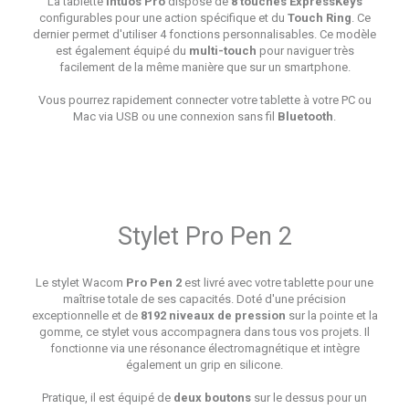
La tablette
Intuos Pro
dispose de
8 touches ExpressKeys
configurables pour une action spécifique et du
Touch Ring
. Ce
dernier permet d'utiliser 4 fonctions personnalisables. Ce modèle
est également équipé du
multi-touch
pour naviguer très
facilement de la même manière que sur un smartphone.
Vous pourrez rapidement connecter votre tablette à votre PC ou
Mac via USB ou une connexion sans fil
Bluetooth
.
Stylet Pro Pen 2
Le stylet Wacom
Pro Pen 2
est livré avec votre tablette pour une
maîtrise totale de ses capacités. Doté d'une précision
exceptionnelle et de
8192 niveaux de pression
sur la pointe et la
gomme, ce stylet vous accompagnera dans tous vos projets. Il
fonctionne via une résonance électromagnétique et intègre
également un grip en silicone.
Pratique, il est équipé de
deux boutons
sur le dessus pour un