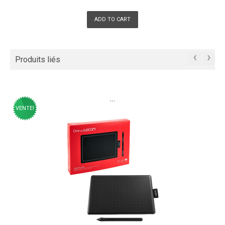
ADD TO CART
‹
›
Produits liés
```
VENTE!