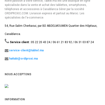
Notre passion à votre service, Tabtel.ma est une boutique en ligne
spécialisée dans la vente et achat des tablettes, smartphones,
téléphones et accessoires à Casablanca Gérer par la société
ORDIPROXI.ِCOM. Livraison express et partout au Maroc. Les
spécialistes de l'e-commerce.
54, Rue Salim Cherkaoui, par BD ABDELMOUMEN Quartier des Hôpitaux,
Casablanca.
Service client :
05 22 20 43 24 / 06 61 21 83 92 / 06 31 03 87 24
service-client@tabtel.ma
hattabi@ordiproxi.ma
NOUS ACCEPTONS
INFORMATION