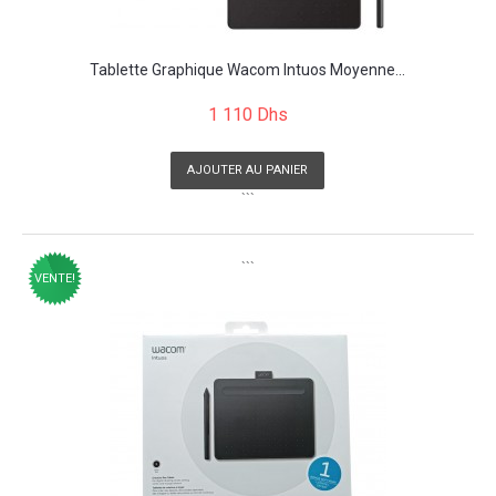
Tablette Graphique Wacom Intuos Moyenne...
1 110 Dhs
AJOUTER AU PANIER
```
```
VENTE!