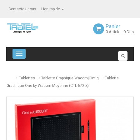
Contactez-nous
Lien rapide
Panier
0
Article
- 0 Dhs
Navigation bascule
Tablettes
Tablette Graphique Wacom|Cintiq
Tablette
Graphique One by Wacom Moyenne (CTL-672-S)