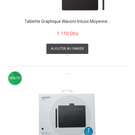
Tablette Graphique Wacom Intuos Moyenne...
1 110 Dhs
AJOUTER AU PANIER
```
```
VENTE!