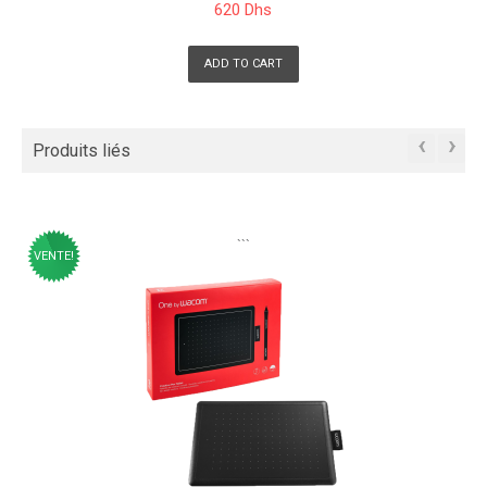
620 Dhs
ADD TO CART
‹
›
Produits liés
```
VENTE!