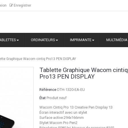
xion
Enregistrer
ABLETTES
ORDINATEURS
IMPRIMANTE
MULTIMÉDIA
ette Graphique Wacom cintiq Pro13 PEN DISPLAY
Tablette Graphique Wacom cinti
Pro13 PEN DISPLAY
Référence
DTH-1320-EA-EU
État
Produit neuf
Wacom Cintiq Pro 13 Creative Pen Display 13
Écran interactif avec un stylet
Surface active:294x166mm
Stylet:Wacom Pro Pen2
Résolution:5080 lpi-Niveaux de pression:8192