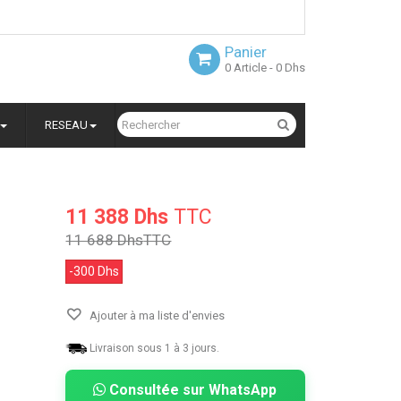
Panier
0
Article
- 0 Dhs
RESEAU
11 388 Dhs
TTC
q
11 688 Dhs
TTC
-300 Dhs
Ajouter à ma liste d'envies
Livraison sous 1 à 3 jours.
Consultée sur WhatsApp