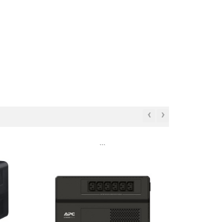
‹
›
```