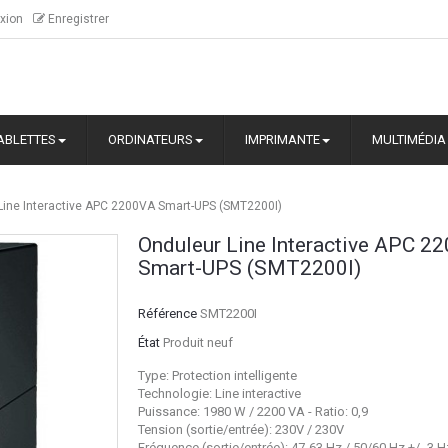
xion
Enregistrer
ABLETTES
ORDINATEURS
IMPRIMANTE
MULTIMÉDIA
Line Interactive APC 2200VA Smart-UPS (SMT2200I)
Onduleur Line Interactive APC 2
Smart-UPS (SMT2200I)
Référence
SMT2200I
État
Produit neuf
Type: Protection intelligente
Technologie: Line interactive
Puissance: 1980 W / 2200 VA - Ratio: 0,9
Tension (sortie/entrée): 230V / 230V
Fréquence (sortie/entrée): 47-63 Hz / 50/60 Hz +/- 3 H