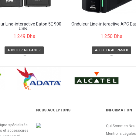
ur Line-interactive Eaton 5E 900
Onduleur Line-interactive APC Eas
USB...
1 249 Dhs
1 250 Dhs
AJOUTER AU PANIER
AJOUTER AU PANIER
```
```
NOUS ACCEPTONS
INFORMATION
ligne spécialisée
Qui Sommes-Nous
es et accessoires
Mentions Légales
n express et