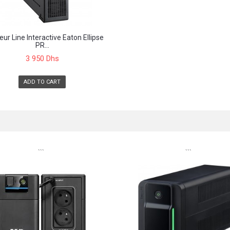
ur Line Interactive Eaton Ellipse
PR...
3 950 Dhs
ADD TO CART
```
```