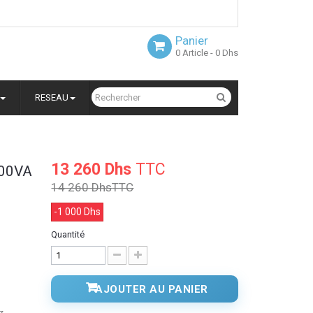
Panier
0
Article
- 0 Dhs
RESEAU
13 260 Dhs
TTC
200VA
14 260 Dhs
TTC
-1 000 Dhs
Quantité
AJOUTER AU PANIER
z