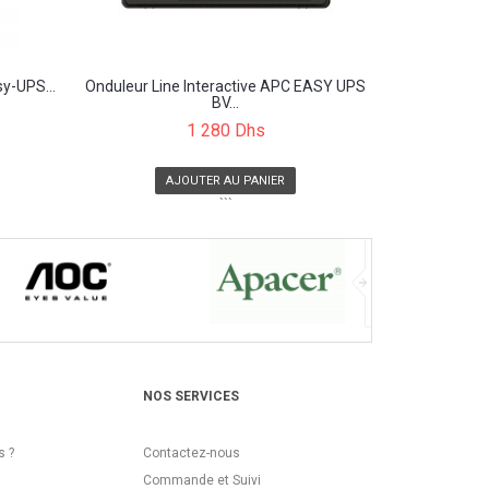
y-UPS...
Onduleur Line Interactive APC EASY UPS
BV...
1 280 Dhs
AJOUTER AU PANIER
```
NOS SERVICES
 ?
Contactez-nous
Commande et Suivi