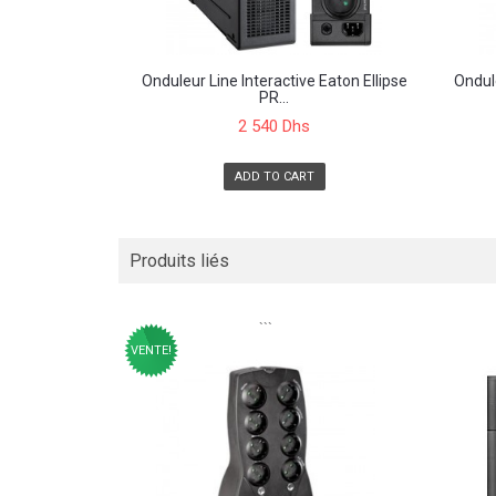
Onduleur Line Interactive Eaton Ellipse
Ondule
PR...
2 540 Dhs
ADD TO CART
Produits liés
```
VENTE!