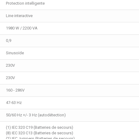
Protection intelligente
Line interactive
1980 W / 2200 VA
0,9
Sinusoïde
230V
230V
160 - 286V
47-63 Hz
50/60 Hz +/- 3 Hz (autodétection)
(1) IEC 320 C19 (Batteries de secours)
(8) IEC 320 C13 (Batteries de secours)
(2) IEC Jumpers (Batteries de secours)