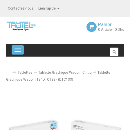
Contactez-nous
Lien rapide
Panier
0
Article
- 0 Dhs
Navigation bascule
Tablettes
Tablette Graphique Wacom|Cintiq
Tablette
Graphique Wacom 13" DTC133 - (DTC133)