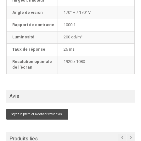
largeur/hauteur
Angle de vision
170° H / 170° V
Rapport de contraste
1000:1
Luminosité
200 cd/m²
Taux de réponse
26 ms
Résolution optimale
1920 x 1080
de l'écran
Avis
Soyez le premier à donner votre avis !
‹
›
Produits liés