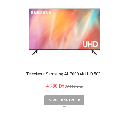
Téléviseur Samsung AU7000 4K UHD 50"...
4 780 Dhs
7 668 Dhs
AJOUTER AU PANIER
```
```