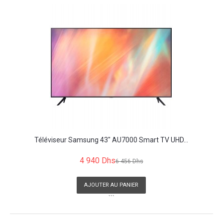
Téléviseur Samsung 43" AU7000 Smart TV UHD...
4 940 Dhs
6 456 Dhs
AJOUTER AU PANIER
```