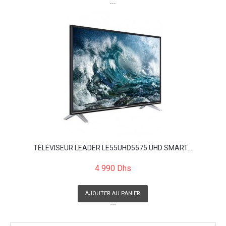
```
TÉLÉVISEUR LEADER LE55UHD5575 UHD SMART...
4 990 Dhs
AJOUTER AU PANIER
```