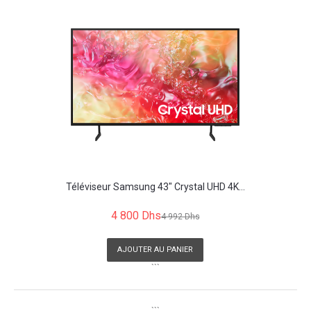
Téléviseur Samsung 43" Crystal UHD 4K...
4 800 Dhs
4 992 Dhs
AJOUTER AU PANIER
```
```