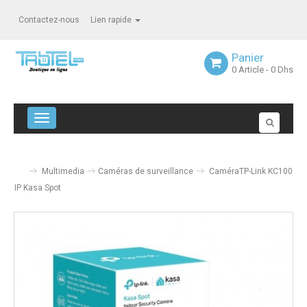
Contactez-nous
Lien rapide
Panier
0
Article
- 0 Dhs
Navigation bascule
Multimedia
Caméras de surveillance
CaméraTP-Link KC100
IP Kasa Spot