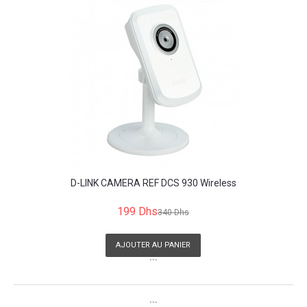
D-LINK CAMERA REF DCS 930 Wireless
199 Dhs
340 Dhs
AJOUTER AU PANIER
```
```