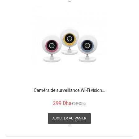
```
Caméra de surveillance Wi-Fi vision...
299 Dhs
899 Dhs
AJOUTER AU PANIER
```