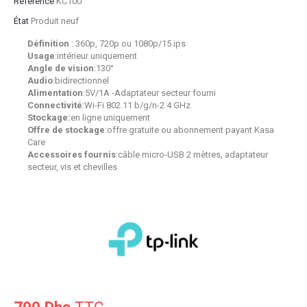
Référence
KC100
État
Produit neuf
Définition
: 360p, 720p ou 1080p/15 ips
Usage
:intérieur uniquement
Angle de vision
:130°
Audio
:bidirectionnel
Alimentation
:5V/1A -Adaptateur secteur fourni
Connectivité
:Wi-Fi 802.11 b/g/n-2.4 GHz
Stockage:
en ligne uniquement
Offre de stockage
:offre gratuite ou abonnement payant Kasa
Care
Accessoires fournis
:câble micro-USB 2 mètres, adaptateur
secteur, vis et chevilles