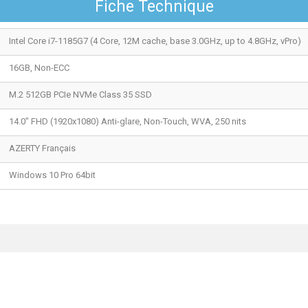
Fiche Technique
Intel Core i7-1185G7 (4 Core, 12M cache, base 3.0GHz, up to 4.8GHz, vPro)
16GB, Non-ECC
M.2 512GB PCIe NVMe Class 35 SSD
14.0" FHD (1920x1080) Anti-glare, Non-Touch, WVA, 250 nits
AZERTY Français
Windows 10 Pro 64bit