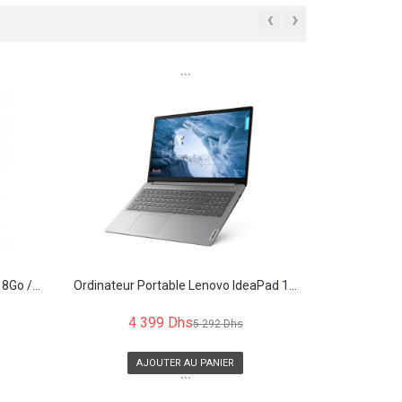
‹
›
```
8Go /...
Ordinateur Portable Lenovo IdeaPad 1...
4 399 Dhs
5 292 Dhs
AJOUTER AU PANIER
```