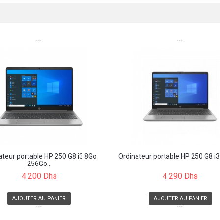
```
```
ateur portable HP 250 G8 i3 8Go
Ordinateur portable HP 250 G8 i3 
256Go...
4 200 Dhs
4 290 Dhs
AJOUTER AU PANIER
AJOUTER AU PANIER
```
```