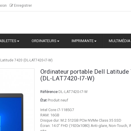
xion
Enregistrer
ABLETTES
ORDINATEURS
IMPRIMANTE
MULTIMÉDIA
l Latitude 7420 (DL-LAT7420-I7-W)
Ordinateur portable Dell Latitude
(DL-LAT7420-I7-W)
Référence
DL-LAT7420-I7-W
État
Produit neuf
Intel Core i7-1185G7
RAM: 16GB
Disque dur: M.2 512GB PCIe NVMe Class 35 SSD
Écran: 14.0" FHD (1920x1080) Anti-glare, Non-Touch,
nits