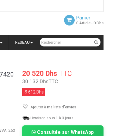
Panier
0
Article
- 0 Dhs
RESEAU
20 520 Dhs
TTC
 7420
30 132 Dhs
TTC
-9 612 Dhs
Ajouter à ma liste d'envies
Livraison sous 1 à 3 jours.
 WVA, 250
Consultée sur WhatsApp