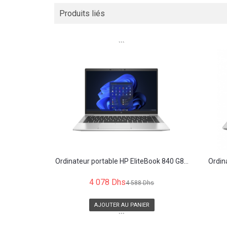
Produits liés
```
Ordinateur portable HP EliteBook 840 G8...
Ordin
4 078 Dhs
4 588 Dhs
AJOUTER AU PANIER
```