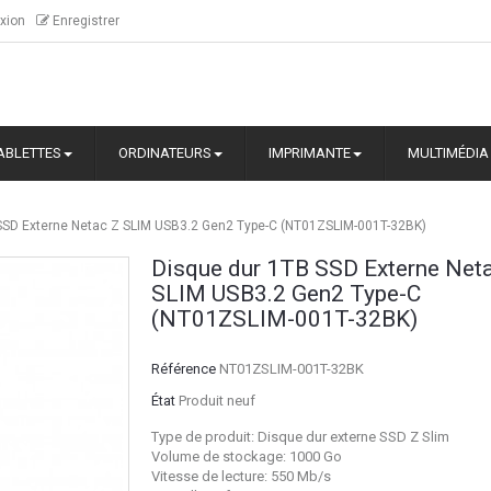
xion
Enregistrer
ABLETTES
ORDINATEURS
IMPRIMANTE
MULTIMÉDIA
SSD Externe Netac Z SLIM USB3.2 Gen2 Type-C (NT01ZSLIM-001T-32BK)
Disque dur 1TB SSD Externe Net
SLIM USB3.2 Gen2 Type-C
(NT01ZSLIM-001T-32BK)
Référence
NT01ZSLIM-001T-32BK
État
Produit neuf
Type de produit: Disque dur externe SSD Z Slim
Volume de stockage: 1000 Go
Vitesse de lecture: 550 Mb/s