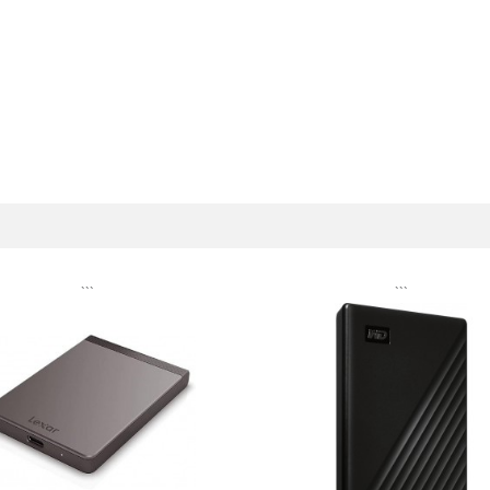
```
```