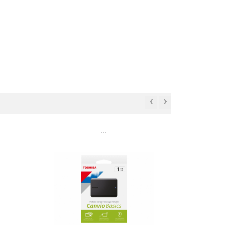
‹
›
```