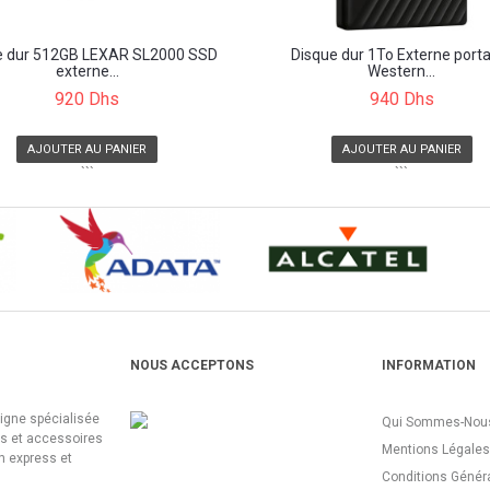
e dur 512GB LEXAR SL2000 SSD
Disque dur 1To Externe port
externe...
Western...
920 Dhs
940 Dhs
AJOUTER AU PANIER
AJOUTER AU PANIER
```
```
NOUS ACCEPTONS
INFORMATION
ligne spécialisée
Qui Sommes-Nous
es et accessoires
Mentions Légales
n express et
Conditions Génér