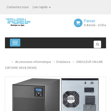
Contactez-nous
Lien rapide
Panier
0
Article
- 0 Dhs
Navigation bascule
Accessoires informatique
Onduleurs
ONDULEUR ON-LINE
EATON9E 6KVA (9E6KI)