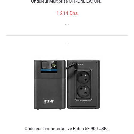
Onduleur Multiprise OFF-LINE EATON...
1 214 Dhs
```
```
Onduleur Line-interactive Eaton 5E 900 USB...