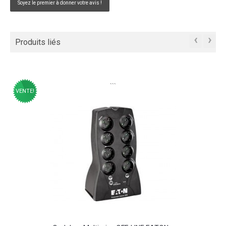
Soyez le premier à donner votre avis !
‹
›
Produits liés
```
VENTE!