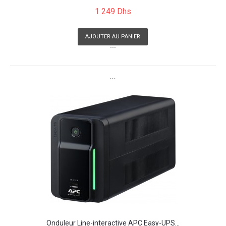
1 249 Dhs
AJOUTER AU PANIER
```
```
Onduleur Line-interactive APC Easy-UPS...