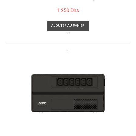
1 250 Dhs
AJOUTER AU PANIER
```
```