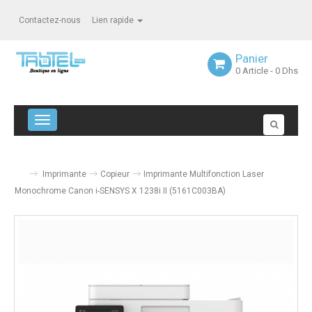
Contactez-nous
Lien rapide
Panier
0
Article
- 0 Dhs
Navigation bascule
Imprimante
Copieur
Imprimante Multifonction Laser
Monochrome Canon i-SENSYS X 1238i II (5161C003BA)