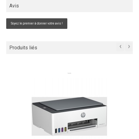
Avis
Soyez le premier à donner votre avis !
‹
›
Produits liés
```