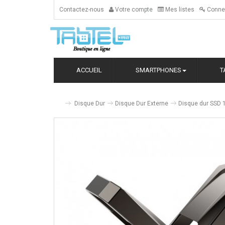
Contactez-nous
Votre compte
Mes listes
Conne
ACCUEIL
SMARTPHONES
T
Disque Dur
Disque Dur Externe
Disque dur SSD 