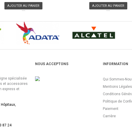
AJOUTER AU PANIER
AJOUTER AU PANIER
```
```
NOUS ACCEPTONS
INFORMATION
ligne spécialisée
Qui Sommes-Nous
es et accessoires
Mentions Légales
n express et
Conditions Génér
Politique de Confi
 Hôpitaux,
Paiement
Carrière
3 87 24