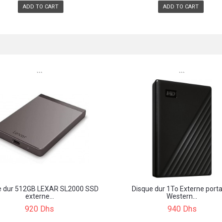
ADD TO CART
ADD TO CART
```
```
e dur 512GB LEXAR SL2000 SSD
Disque dur 1To Externe port
externe...
Western...
920 Dhs
940 Dhs