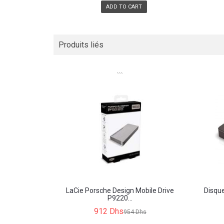
ADD TO CART
Produits liés
```
LaCie Porsche Design Mobile Drive
Disqu
P9220...
912 Dhs
954 Dhs