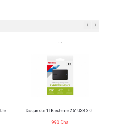
‹
›
```
able
Disque dur 1TB externe 2.5" USB 3.0...
990 Dhs