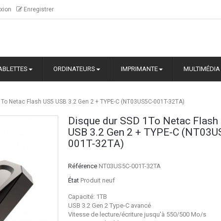
xion
Enregistrer
ABLETTES
ORDINATEURS
IMPRIMANTE
MULTIMÉDIA
1To Netac Flash US5 USB 3.2 Gen 2 + TYPE-C (NT03US5C-001T-32TA)
Disque dur SSD 1To Netac Flash
USB 3.2 Gen 2 + TYPE-C (NT03U
001T-32TA)
Référence
NT03US5C-001T-32TA
État
Produit neuf
Capacité: 1TB
USB 3.2 Gen 2 Type-C avancé
Vitesse de lecture/écriture jusqu'à 550/500 Mo/s