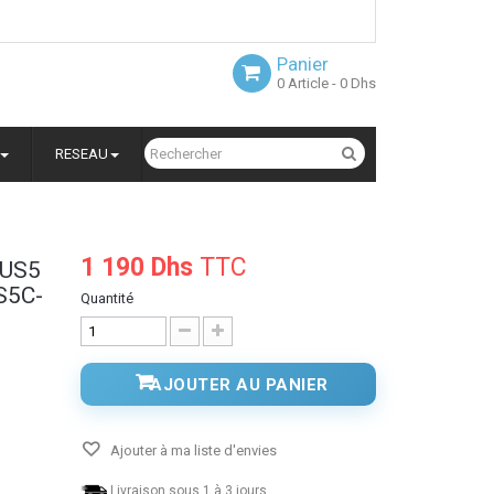
Panier
0
Article
- 0 Dhs
RESEAU
1 190 Dhs
TTC
 US5
S5C-
Quantité
AJOUTER AU PANIER
Ajouter à ma liste d'envies
Livraison sous 1 à 3 jours.