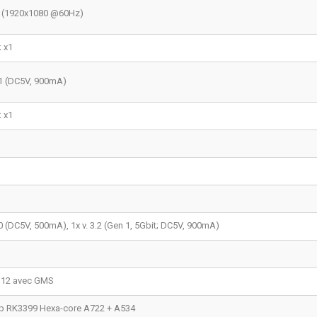
 (1920x1080 @60Hz)
k x1
1 (DC5V, 900mA)
k x1
.0 (DC5V, 500mA), 1x v. 3.2 (Gen 1, 5Gbit; DC5V, 900mA)
 12 avec GMS
p RK3399 Hexa-core A72
2 + A53
4