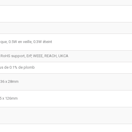
que, 0.5W en veille, 0.3W éteint
, RoHS support, ErP, WEEE, REACH, UKCA
us de 0.1% de plomb
 336 x 28mm
75 x 126mm