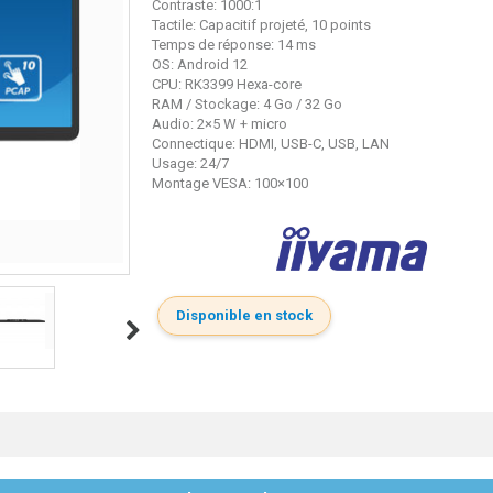
Contraste: 1000:1
Tactile: Capacitif projeté, 10 points
Temps de réponse: 14 ms
OS: Android 12
CPU: RK3399 Hexa-core
RAM / Stockage: 4 Go / 32 Go
Audio: 2×5 W + micro
Connectique: HDMI, USB-C, USB, LAN
Usage: 24/7
Montage VESA: 100×100
Disponible en stock