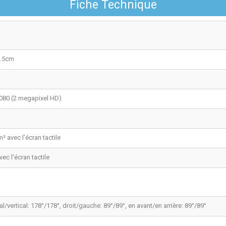
Fiche Technique
n
0.5cm
080 (2 megapixel HD)
² avec l'écran tactile
ec l'écran tactile
al/vertical: 178°/178°, droit/gauche: 89°/89°, en avant/en arrière: 89°/89°