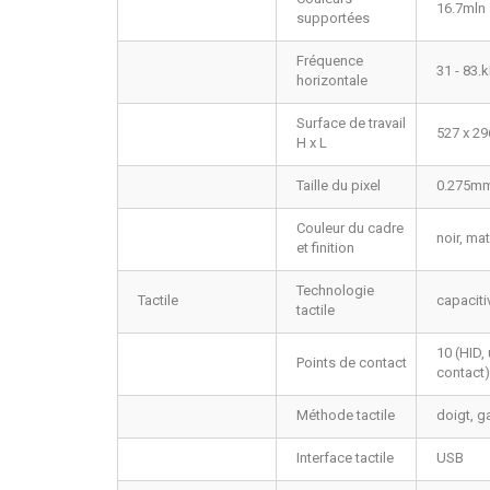
16.7mln
supportées
Fréquence
31 - 83.
horizontale
Surface de travail
527 x 29
H x L
Taille du pixel
0.275m
Couleur du cadre
noir, ma
et finition
Technologie
Tactile
capaciti
tactile
10 (HID,
Points de contact
contact)
Méthode tactile
doigt, ga
Interface tactile
USB