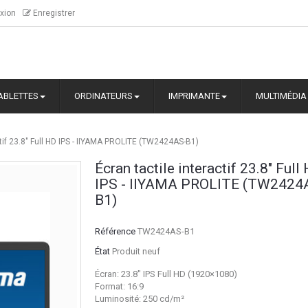
xion
Enregistrer
ABLETTES
ORDINATEURS
IMPRIMANTE
MULTIMÉDIA
ctif 23.8" Full HD IPS - IIYAMA PROLITE (TW2424AS-B1)
Écran tactile interactif 23.8" Full
IPS - IIYAMA PROLITE (TW2424
B1)
Référence
TW2424AS-B1
État
Produit neuf
Écran: 23.8″ IPS Full HD (1920×1080)
Format: 16:9
Luminosité: 250 cd/m²