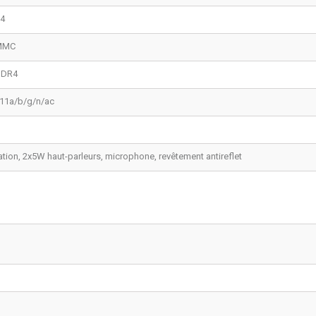
4
MMC
DDR4
.11a/b/g/n/ac
ation, 2x5W haut-parleurs, microphone, revêtement antireflet