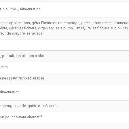
, Volume -, Alimentation
er les applications, gérer l'heure de redémarrage, gérer l'allumage et l'extinctio
tre, gérer les fichiers, organiser les albums, Gmail, lire les fichiers audio, P
reur de son, lire les vidéos
portrait, installation à plat
00mm
ures (sauf rétro-éclairage)
alimentation
marrage rapide, guide de sécurité
ur pour courant alternatif