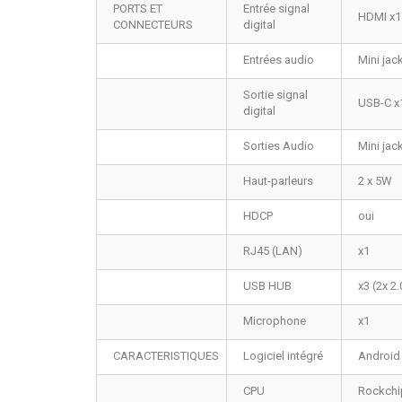
PORTS ET
Entrée signal
HDMI x1
CONNECTEURS
digital
Entrées audio
Mini jac
Sortie signal
USB-C x
digital
Sorties Audio
Mini jac
Haut-parleurs
2 x 5W
HDCP
oui
RJ45 (LAN)
x1
USB HUB
x3 (2x 2
Microphone
x1
CARACTERISTIQUES
Logiciel intégré
Android
CPU
Rockchi