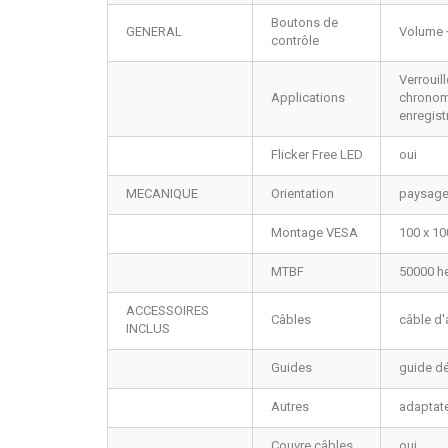
Boutons de
GENERAL
Volume +
contrôle
Verrouill
Applications
chronomè
enregist
Flicker Free LED
oui
MECANIQUE
Orientation
paysage, 
Montage VESA
100 x 1
MTBF
50000 he
ACCESSOIRES
Câbles
câble d'
INCLUS
Guides
guide dé
Autres
adaptate
Couvre câbles
oui