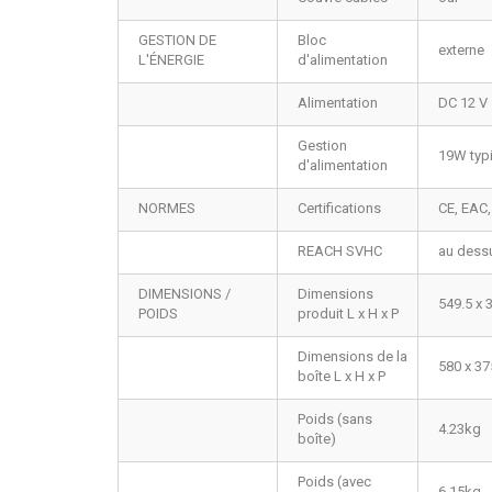
GESTION DE
Bloc
externe
L'ÉNERGIE
d'alimentation
Alimentation
DC 12 V
Gestion
19W typi
d'alimentation
NORMES
Certifications
CE, EAC
REACH SVHC
au dess
DIMENSIONS /
Dimensions
549.5 x
POIDS
produit L x H x P
Dimensions de la
580 x 3
boîte L x H x P
Poids (sans
4.23kg
boîte)
Poids (avec
6.15kg