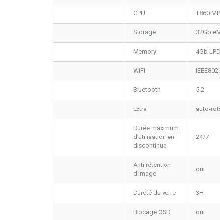
GPU
T860 MP
Storage
32Gb e
Memory
4Gb LP
WiFi
IEEE802
Bluetooth
5.2
Extra
auto-rot
Durée maximum
d'utilisation en
24/7
discontinue
Anti rétention
oui
d'image
Dûreté du verre
3H
Blocage OSD
oui