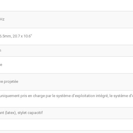
kHz
6.5mm, 20.7 x 10.6"
m
te
ve projetée
 uniquement pris en charge par le système d'exploitation intégré, le système d
nt (latex), stylet capacitif