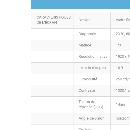
CARACTÉRISTIQUES
Design
cadre fi
DE L'ÉCRAN
Diagonale
23.8", 6
Matrice
IPS
Résolution native
1920 x 1
Le ratio d'aspect
16:9
Luminosité
250 cd/m
Contraste
1000:1 av
Temps de
14ms
réponse (GTG)
Angle de vision
horizont
Couleurs