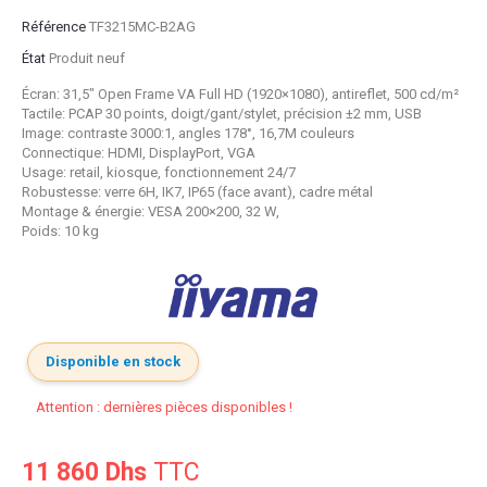
Référence
TF3215MC-B2AG
État
Produit neuf
Écran: 31,5" Open Frame VA Full HD (1920×1080), antireflet, 500 cd/m²
Tactile: PCAP 30 points, doigt/gant/stylet, précision ±2 mm, USB
Image: contraste 3000:1, angles 178
°
, 16,7M couleurs
Connectique: HDMI, DisplayPort, VGA
Usage: retail, kiosque, fonctionnement 24/7
Robustesse: verre 6H, IK7, IP65 (face avant), cadre métal
Montage & énergie: VESA 200×200, 32 W,
Poids: 10 kg
Disponible en stock
Attention : dernières pièces disponibles !
11 860 Dhs
TTC