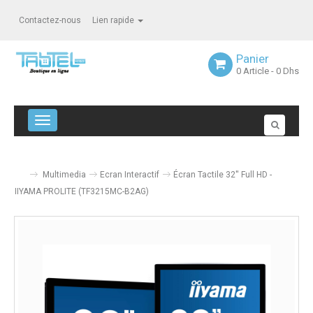
Contactez-nous
Lien rapide
Panier
0
Article
- 0 Dhs
Navigation bascule
Multimedia
Ecran Interactif
Écran Tactile 32'' Full HD -
IIYAMA PROLITE (TF3215MC-B2AG)