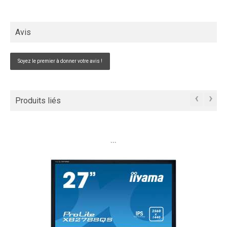
Avis
Soyez le premier à donner votre avis !
‹
›
Produits liés
```