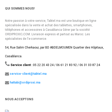
QUI SOMMES NOUS!
Notre passion à votre service, Tabtel.ma est une boutique en ligne
spécialisée dans la vente et achat des tablettes, smartphones,
téléphones et accessoires à Casablanca Gérer par la société
ORDIPROXI.ِCOM. Livraison express et partout au Maroc. Les
spécialistes de l'e-commerce.
54, Rue Salim Cherkaoui, par BD ABDELMOUMEN Quartier des Hôpitaux,
Casablanca.
Service client :
05 22 20 43 24 / 06 61 21 83 92 / 06 31 03 87 24
service-client@tabtel.ma
hattabi@ordiproxi.ma
NOUS ACCEPTONS