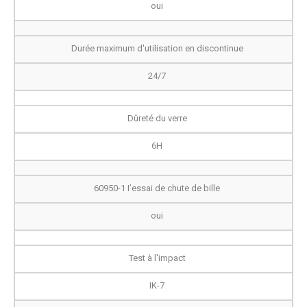
oui
Durée maximum d'utilisation en discontinue
24/7
Dûreté du verre
6H
60950-1 I’essai de chute de bille
oui
Test à l'impact
IK-7