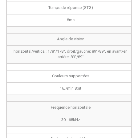
Temps de réponse (GTG)
8ms
Angle de vision
horizontal/vertical: 178°/178°, droit/gauche: 89°/89°, en avant/en
arrière: 89°/89°
Couleurs supportées
16.7mln 8bit
Fréquence horizontale
30 - 68kHz