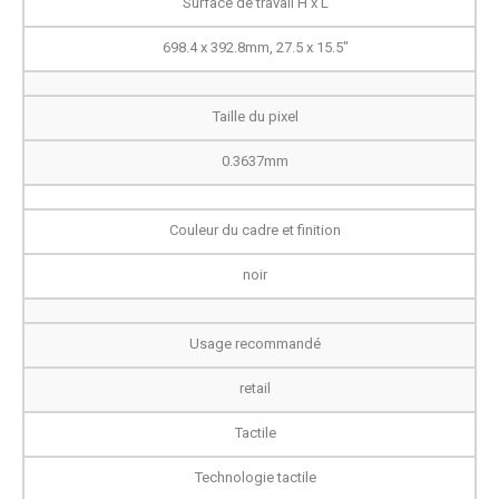
Surface de travail H x L
698.4 x 392.8mm, 27.5 x 15.5"
Taille du pixel
0.3637mm
Couleur du cadre et finition
noir
Usage recommandé
retail
Tactile
Technologie tactile