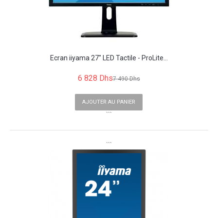
Ecran iiyama 27" LED Tactile - ProLite...
6 828 Dhs
7 490 Dhs
AJOUTER AU PANIER
```
```