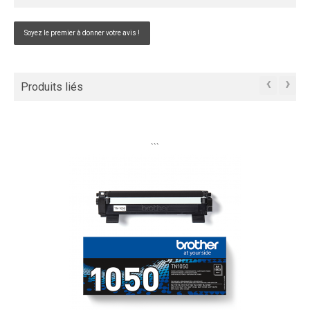
Soyez le premier à donner votre avis !
‹
›
Produits liés
```