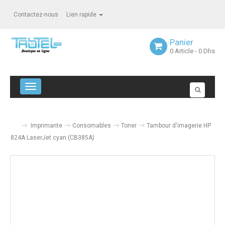
Contactez-nous
Lien rapide
Panier
0
Article
- 0 Dhs
Navigation bascule
Imprimante
Consomables
Toner
Tambour d'imagerie HP
824A LaserJet cyan (CB385A)