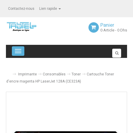
Contactez-nous
Lien rapide
Panier
0
Article
- 0 Dhs
Navigation bascule
Imprimante
Consomables
Toner
Cartouche Toner
d'encre magenta HP LaserJet 128A (CE323A)