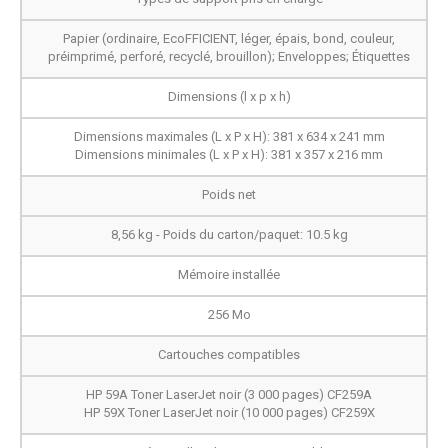
Papier (ordinaire, EcoFFICIENT, léger, épais, bond, couleur,
préimprimé, perforé, recyclé, brouillon); Enveloppes; Étiquettes
Dimensions (l x p x h)
Dimensions maximales (L x P x H): 381 x 634 x 241 mm
Dimensions minimales (L x P x H): 381 x 357 x 216 mm
Poids net
8,56 kg - Poids du carton/paquet: 10.5 kg
Mémoire installée
256 Mo
Cartouches compatibles
HP 59A Toner LaserJet noir (3 000 pages) CF259A
HP 59X Toner LaserJet noir (10 000 pages) CF259X