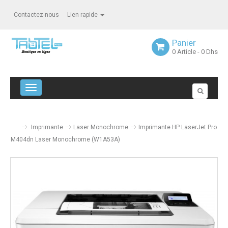
Contactez-nous
Lien rapide
Panier
0
Article
- 0 Dhs
Navigation bascule
Imprimante
Laser Monochrome
Imprimante HP LaserJet Pro
M404dn Laser Monochrome (W1A53A)