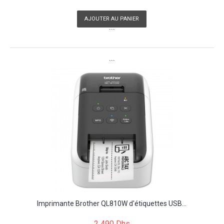
AJOUTER AU PANIER
```
```
Imprimante Brother QL810W d'étiquettes USB...
2 490 Dhs