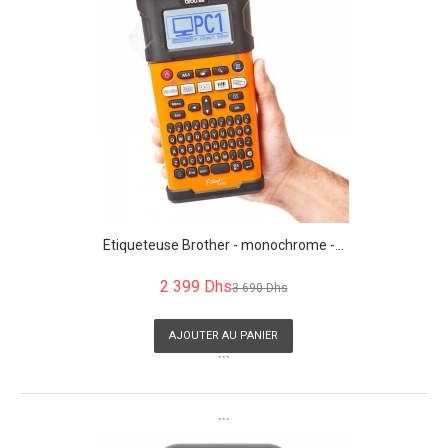
Étiqueteuse Brother - monochrome -...
2 399 Dhs
3 690 Dhs
AJOUTER AU PANIER
```
```