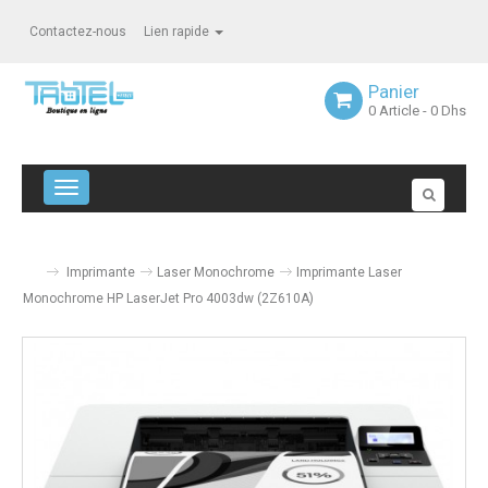
Contactez-nous
Lien rapide
Panier
0
Article
- 0 Dhs
Navigation bascule
Imprimante
Laser Monochrome
Imprimante Laser
Monochrome HP LaserJet Pro 4003dw (2Z610A)