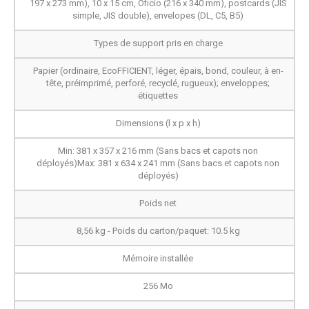
197 x 273 mm), 10 x 15 cm, Oficio (216 x 340 mm), postcards (JIS
simple, JIS double), envelopes (DL, C5, B5)
Types de support pris en charge
Papier (ordinaire, EcoFFICIENT, léger, épais, bond, couleur, à en-
tête, préimprimé, perforé, recyclé, rugueux); enveloppes;
étiquettes
Dimensions (l x p x h)
Min: 381 x 357 x 216 mm (Sans bacs et capots non
déployés)Max: 381 x 634 x 241 mm (Sans bacs et capots non
déployés)
Poids net
8,56 kg - Poids du carton/paquet: 10.5 kg
Mémoire installée
256 Mo