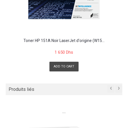
Toner HP 151A Noir LaserJet d'origine (W15...
1 650 Dhs
ADD TO CART
‹
›
Produits liés
```