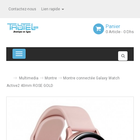
Contactez-nous
Lien rapide
Panier
0
Article
- 0 Dhs
Navigation bascule
Multimedia
Montre
Montre connectée Galaxy Watch
Active2 40mm ROSE GOLD