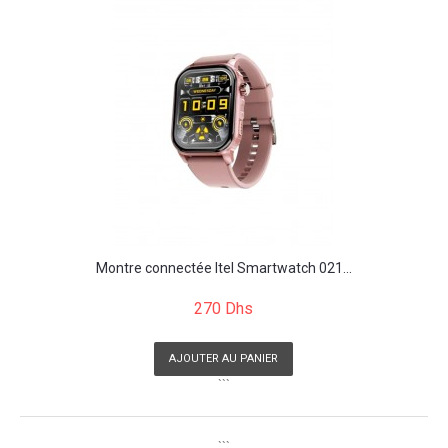
Montre connectée Itel Smartwatch 021...
270 Dhs
AJOUTER AU PANIER
```
```