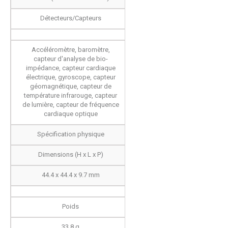
Détecteurs/Capteurs
Accéléromètre, baromètre,
capteur d'analyse de bio-
impédance, capteur cardiaque
électrique, gyroscope, capteur
géomagnétique, capteur de
température infrarouge, capteur
de lumière, capteur de fréquence
cardiaque optique
Spécification physique
Dimensions (H x L x P)
44.4 x 44.4 x 9.7 mm
Poids
33.8 g