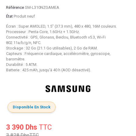
Référence
SM-L310NZGAMEA
État
Produit neuf
Écran : Super AMOLED, 1.5" (37.3 mm), 480 x 480, 16M couleurs.
Processeur : Penta-Core, 1.6GHz + 1.5GHz.
Connectivité : GPS, Glonass, Beidou, Bluetooth v5.3, Wi-Fi
802.11a/b/g/n, NFC.
Stockage : 32 Go (21.1 Go utilisables), 2 Go de RAM.
Capteurs : Fréquence cardiaque, accéléromètre, gyroscope,
baromètre.
Durabilité : 5 ATM.
Batterie : 425 mAh, jusqu'à 40 h (AOD désactivé).
Disponible En Stock
3 390 Dhs
TTC
3 828 Dhs
TTC