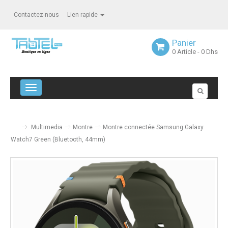
Contactez-nous
Lien rapide
Panier
0
Article
- 0 Dhs
Navigation bascule
Multimedia
Montre
Montre connectée Samsung Galaxy
Watch7 Green (Bluetooth, 44mm)