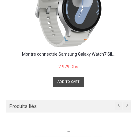
Montre connectée Samsung Galaxy Watch7 Sil...
2 979 Dhs
ADD TO CART
‹
›
Produits liés
```