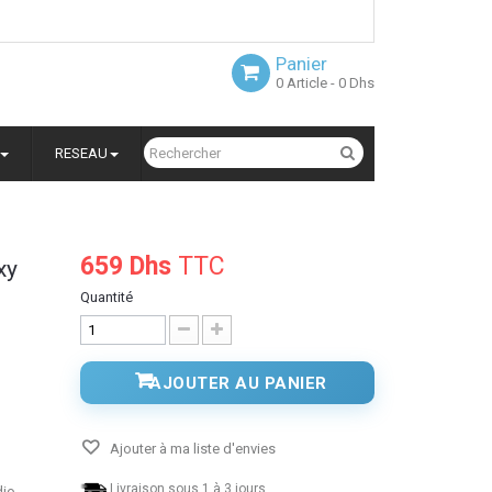
Panier
0
Article
- 0 Dhs
RESEAU
659 Dhs
TTC
xy
Quantité
AJOUTER AU PANIER
Ajouter à ma liste d'envies
Livraison sous 1 à 3 jours.
io,