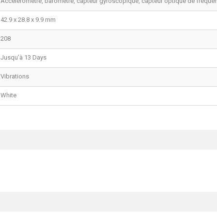
Accéléromètre, baromètre, capteur gyroscopique, capteur optique de fréquen
42.9 x 28.8 x 9.9 mm
208
Jusqu’à 13 Days
Vibrations
White