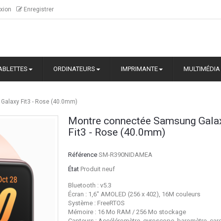
xion
Enregistrer
ABLETTES
ORDINATEURS
IMPRIMANTE
MULTIMÉDIA
alaxy Fit3 - Rose (40.0mm)
Montre connectée Samsung Gala
Fit3 - Rose (40.0mm)
Référence
SM-R390NIDAMEA
État
Produit neuf
Bluetooth : v5.3
Écran : 1,6″ AMOLED (256 x 402), 16M couleurs
Système : FreeRTOS
Mémoire : 16 Mo RAM / 256 Mo stockage
Capteurs : Accéléromètre, gyroscope, baromètre, card