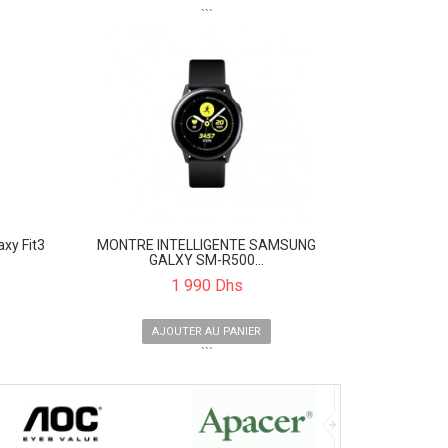
```
xy Fit3
MONTRE INTELLIGENTE SAMSUNG
GALXY SM-R500...
1 990 Dhs
AJOUTER AU PANIER
```