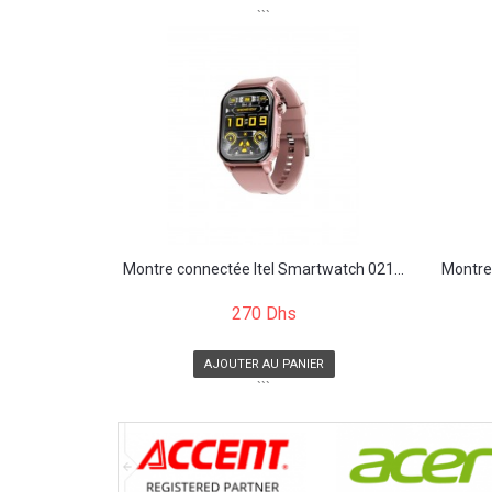
```
Montre connectée Itel Smartwatch 021...
Montre
270 Dhs
AJOUTER AU PANIER
```