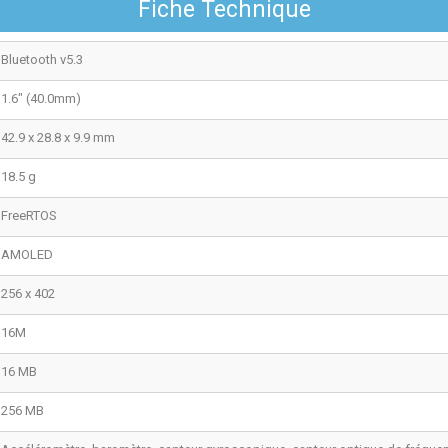
Fiche Technique
Bluetooth v5.3
1.6" (40.0mm)
42.9 x 28.8 x 9.9 mm
18.5 g
FreeRTOS
AMOLED
256 x 402
16M
16 MB
256 MB