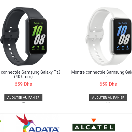
```
```
 connectée Samsung Galaxy Fit3
Montre connectée Samsung Gala
(40.0mm)
-...
659 Dhs
659 Dhs
AJOUTER AU PANIER
AJOUTER AU PANIER
```
```