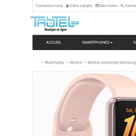
Contactez-nous
Votre compte
Mes listes
Conne
ACCUEIL
SMARTPHONES
T
Multimedia
Montre
Montre connectée Samsung G