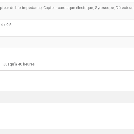
pteur de bio-impédance, Capteur cardiaque électrique, Gyroscope, Détecteur
.4 x 9.8
)
: Jusqu'à 40 heures