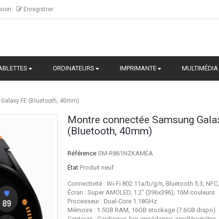
xion
Enregistrer
ABLETTES
ORDINATEURS
IMPRIMANTE
MULTIMÉDIA
Galaxy FE (Bluetooth, 40mm)
Montre connectée Samsung Gala
(Bluetooth, 40mm)
Référence
SM-R861NZKAMEA
État
Produit neuf
Connectivité : Wi-Fi 802.11a/b/g/n, Bluetooth 5.3, NFC
Écran : Super AMOLED, 1.2" (396x396), 16M couleurs
Processeur : Dual-Core 1.18GHz
Mémoire : 1.5GB RAM, 16GB stockage (7.6GB dispo)
Capteurs : Cardiaque, bio-impédance, accéléromètre,