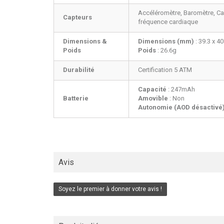
Accéléromètre, Baromètre, Ca
Capteurs
fréquence cardiaque
Dimensions &
Dimensions (mm)
: 39.3 x 40
Poids
Poids
: 26.6g
Durabilité
Certification 5 ATM
Capacité
: 247mAh
Batterie
Amovible
: Non
Autonomie (AOD désactivé
Avis
Soyez le premier à donner votre avis !