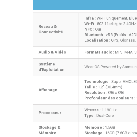
Infra
: Wi-Fi uniquement, Blu
Wi-Fi
: 802.11a/b/g/n 2.4GHz
Réseau &
NFC
: Oui
Connectivité
Bluetooth
: v5.3 (Profils : A2
Localisation
: GPS, Glonass, 
Audio & Vidéo
Formats audio
: MP3, M4A, 
Système
Wear OS Powered by Samsu
d’Exploitation
Technologie
: Super AMOLE
Taille
: 1.2" (30.4mm)
Affichage
Résolution
: 396 x 396
Profondeur des couleurs
:
Vitesse
: 1.18GHz
Processeur
Type
: Dual-Core
Stockage &
Mémoire
: 1.5GB
Mémoire
Stockage
: 16GB (7.6GB disp