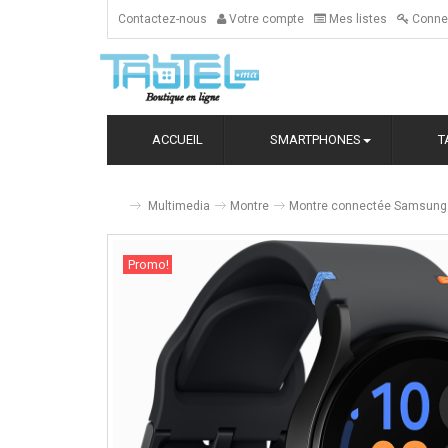
Contactez-nous
Votre compte
Mes listes
Conne
ACCUEIL
SMARTPHONES
T
Multimedia
Montre
Montre connectée Samsung 
Promo!