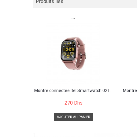
Produits liés
```
Montre connectée Itel Smartwatch 021...
Montre
270 Dhs
AJOUTER AU PANIER
```