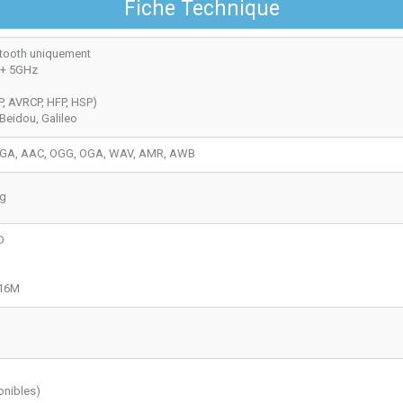
Fiche Technique
etooth uniquement
 + 5GHz
DP, AVRCP, HFP, HSP)
Beidou, Galileo
3GA, AAC, OGG, OGA, WAV, AMR, AWB
ng
D
 16M
onibles)