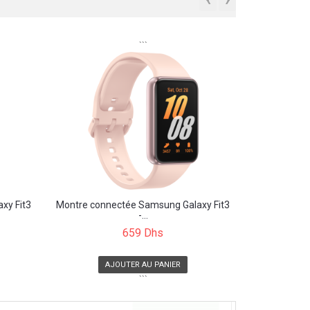
```
xy Fit3
Montre connectée Samsung Galaxy Fit3
-...
659 Dhs
AJOUTER AU PANIER
```