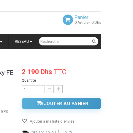
Panier
0
Article
- 0 Dhs
RESEAU
2 190 Dhs
TTC
xy FE
Quantité
AJOUTER AU PANIER
, GPS
Ajouter à ma liste d'envies
Livraison sous 1 à 3 jours.