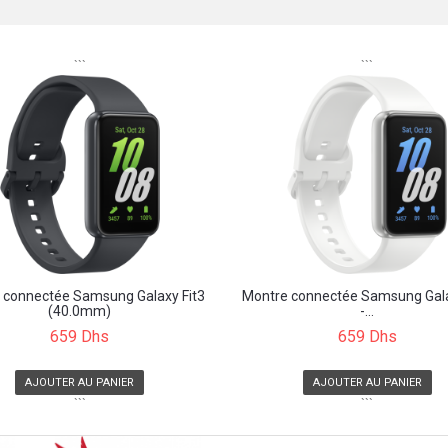
```
```
 connectée Samsung Galaxy Fit3
Montre connectée Samsung Gala
(40.0mm)
-...
659 Dhs
659 Dhs
AJOUTER AU PANIER
AJOUTER AU PANIER
```
```