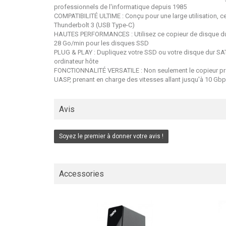
professionnels de l'informatique depuis 1985
COMPATIBILITÉ ULTIME : Conçu pour une large utilisation, c
Thunderbolt 3 (USB Type-C)
HAUTES PERFORMANCES : Utilisez ce copieur de disque dur ex
28 Go/min pour les disques SSD
PLUG & PLAY : Dupliquez votre SSD ou votre disque dur SATA
ordinateur hôte
FONCTIONNALITÉ VERSATILE : Non seulement le copieur prend
UASP, prenant en charge des vitesses allant jusqu'à 10 G
Avis
Soyez le premier à donner votre avis !
Accessories