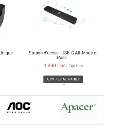
Unique...
Station d'accueil USB-C Alt-Mode et
Pass...
1 490 Dhs
1 760 Dhs
AJOUTER AU PANIER
```