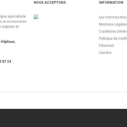
NOUS ACCEPTONS
INFORMATION
ligne spécialisée
Qui Sommes-Nous
es et accessoires
Mentions Légales
n express et
Conditions Génér
Politique de Confi
 Hôpitaux,
Paiement
Carrière
3 87 24