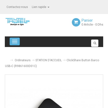
Contactez-nous
Lien rapide
Panier
0
Article
- 0 Dhs
Navigation bascule
Ordinateurs
STATION D'ACCUEIL
ClickShare Button Barco
USB-C (R9861600D01C)