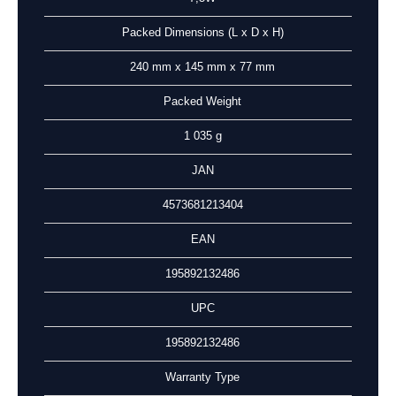
Packed Dimensions (L x D x H)
240 mm x 145 mm x 77 mm
Packed Weight
1 035 g
JAN
4573681213404
EAN
195892132486
UPC
195892132486
Warranty Type