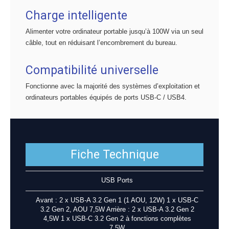
Charge intelligente
Alimenter votre ordinateur portable jusqu’à 100W via un seul
câble, tout en réduisant l’encombrement du bureau.
Compatibilité universelle
Fonctionne avec la majorité des systèmes d’exploitation et
ordinateurs portables équipés de ports USB-C / USB4.
Fiche Technique
USB Ports
Avant : 2 x USB-A 3.2 Gen 1 (1 AOU, 12W) 1 x USB-C
3.2 Gen 2, AOU 7,5W Arrière : 2 x USB-A 3.2 Gen 2
4,5W 1 x USB-C 3.2 Gen 2 à fonctions complètes
7,5W