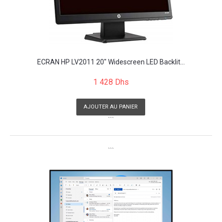
ECRAN HP LV2011 20" Widescreen LED Backlit...
1 428 Dhs
AJOUTER AU PANIER
```
```