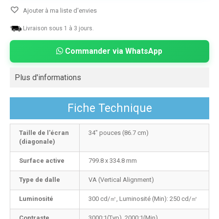
Ajouter à ma liste d'envies
Livraison sous 1 à 3 jours.
Commander via WhatsApp
Plus d'informations
Fiche Technique
Taille de l'écran
34" pouces (86.7 cm)
(diagonale)
Surface active
799.8 x 334.8 mm
Type de dalle
VA (Vertical Alignment)
Luminosité
300 cd/㎡, Luminosité (Min): 250 cd/㎡
Contraste
3000:1(Typ), 2000:1(Min)