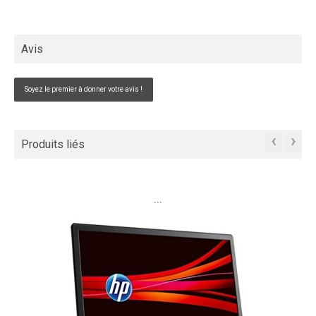
Avis
Soyez le premier à donner votre avis !
‹
›
Produits liés
```