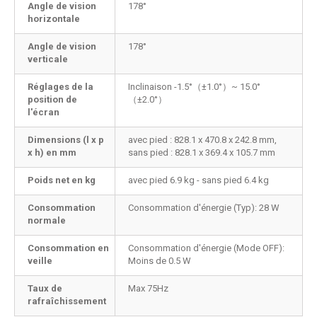
Angle de vision
178°
horizontale
Angle de vision
178°
verticale
Réglages de la
Inclinaison -1.5°（±1.0°）~ 15.0°
position de
（±2.0°）
l'écran
Dimensions (l x p
avec pied : 828.1 x 470.8 x 242.8 mm,
x h) en mm
sans pied : 828.1 x 369.4 x 105.7 mm
Poids net en kg
avec pied 6.9 kg - sans pied 6.4 kg
Consommation
Consommation d'énergie (Typ): 28 W
normale
Consommation en
Consommation d'énergie (Mode OFF):
veille
Moins de 0.5 W
Taux de
Max 75Hz
rafraîchissement