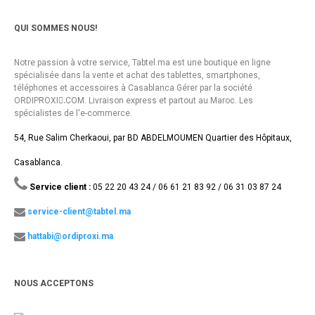
QUI SOMMES NOUS!
Notre passion à votre service, Tabtel.ma est une boutique en ligne
spécialisée dans la vente et achat des tablettes, smartphones,
téléphones et accessoires à Casablanca Gérer par la société
ORDIPROXI.ِCOM. Livraison express et partout au Maroc. Les
spécialistes de l'e-commerce.
54, Rue Salim Cherkaoui, par BD ABDELMOUMEN Quartier des Hôpitaux,
Casablanca.
Service client :
05 22 20 43 24 / 06 61 21 83 92 / 06 31 03 87 24
service-client@tabtel.ma
hattabi@ordiproxi.ma
NOUS ACCEPTONS