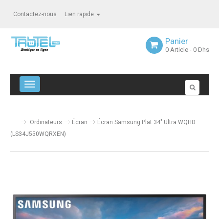
Contactez-nous
Lien rapide
Panier
0
Article
- 0 Dhs
Navigation bascule
Ordinateurs
Écran
Écran Samsung Plat 34" Ultra WQHD
(LS34J550WQRXEN)