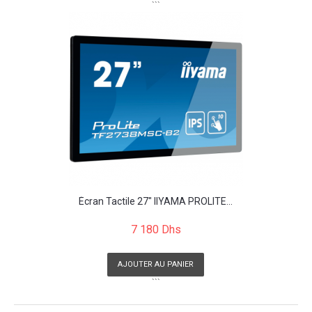
```
Écran Tactile 27" IIYAMA PROLITE...
7 180 Dhs
AJOUTER AU PANIER
```