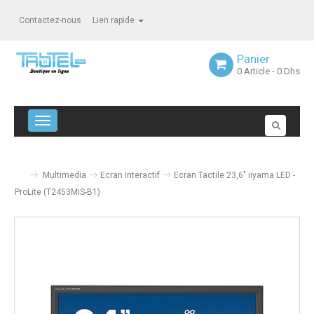
Contactez-nous
Lien rapide
Panier
0
Article
- 0 Dhs
Navigation bascule
Multimedia
Ecran Interactif
Ecran Tactile 23,6" iiyama LED -
ProLite (T2453MIS-B1)