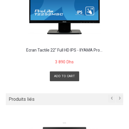
Écran Tactile 22" Full HD IPS - IIYAMA Pro...
3 890 Dhs
ADD TO CART
‹
›
Produits liés
```