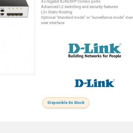
4 x Gigabit RJ45/SFP Combo ports
Advanced L2 switching and security features
L2+ Static Routing
Optional “standard mode” or “surveillance mode” m
user interface
Disponible En Stock