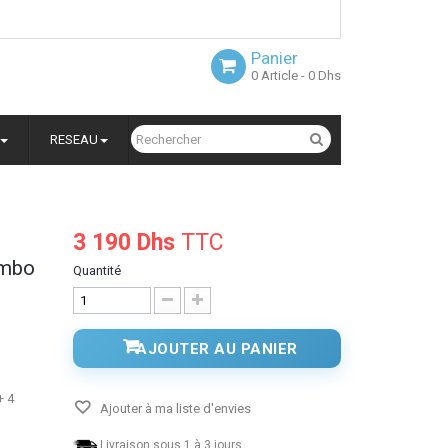
Panier
0
Article
- 0 Dhs
RESEAU
3 190 Dhs
TTC
ombo
Quantité
AJOUTER AU PANIER
+ 4
Ajouter à ma liste d'envies
Livraison sous 1 à 3 jours.