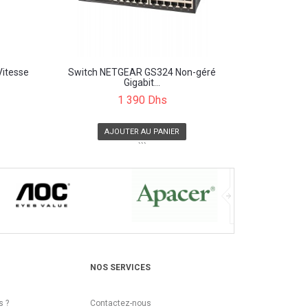
itesse
Switch NETGEAR GS324 Non-géré
Gigabit...
1 390 Dhs
AJOUTER AU PANIER
```
NOS SERVICES
 ?
Contactez-nous