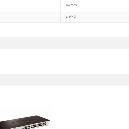
44 mm
2,9 kg