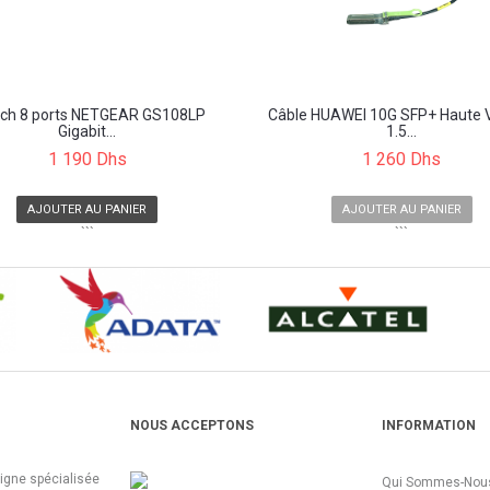
tch 8 ports NETGEAR GS108LP
Câble HUAWEI 10G SFP+ Haute V
Gigabit...
1.5...
1 190 Dhs
1 260 Dhs
AJOUTER AU PANIER
AJOUTER AU PANIER
```
```
NOUS ACCEPTONS
INFORMATION
ligne spécialisée
Qui Sommes-Nous