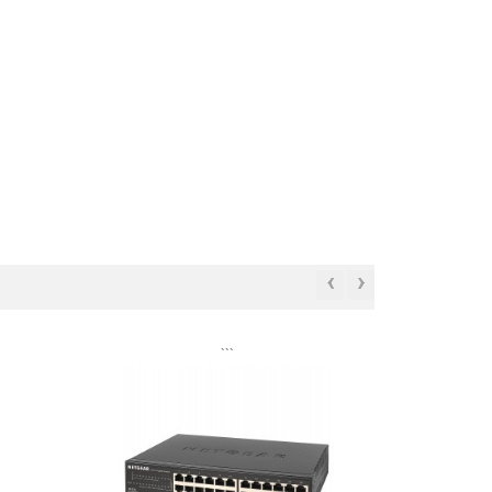
‹
›
```