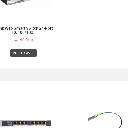
ink Web Smart Switch 24-Port
10/100/100...
4 190 Dhs
ADD TO CART
```
```