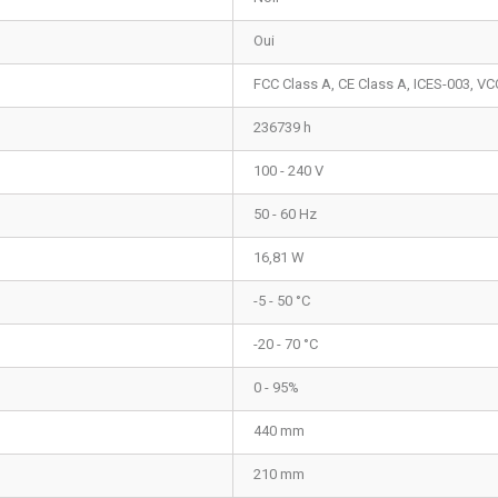
Oui
FCC Class A, CE Class A, ICES-003, VCC
236739 h
100 - 240 V
50 - 60 Hz
16,81 W
-5 - 50 °C
-20 - 70 °C
0 - 95%
440 mm
210 mm