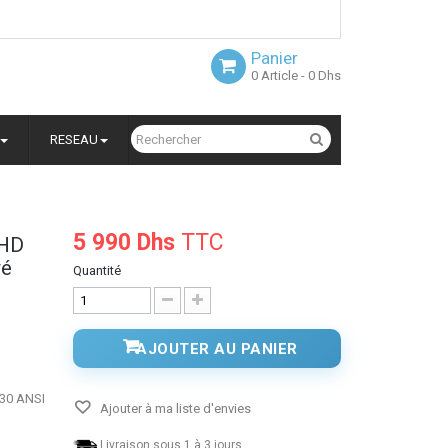
Panier
0
Article
- 0 Dhs
RESEAU
5 990 Dhs
TTC
0HD
ré
Quantité
AJOUTER AU PANIER
630 ANSI
Ajouter à ma liste d'envies
Livraison sous 1 à 3 jours.