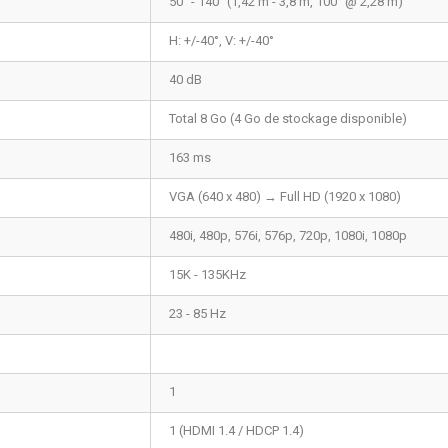
50" - 140" (1,42 m - 3,8 m, 100" @ 2,28 m)
H: +/-40°, V: +/-40°
40 dB
Total 8 Go (4 Go de stockage disponible)
163 ms
VGA (640 x 480) → Full HD (1920 x 1080)
480i, 480p, 576i, 576p, 720p, 1080i, 1080p
15K - 135KHz
23 - 85 Hz
1
1 (HDMI 1.4 / HDCP 1.4)