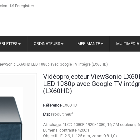
xion
Enregistrer
ABLETTES
ORDINATEURS
IMPRIMANTE
MULTIMÉDIA
ViewSonic LX60HD LED 1080p avec Google TV intégré (LX60HD)
Vidéoprojecteur ViewSonic LX6
LED 1080p avec Google TV intég
(LX60HD)
Référence
LX60HD
État
Produit neuf
Affichage: 1LCD 1080P, 1920×1080, 16,7 M couleurs, 
Lumens, contraste 4200:1
Objectif : F=2.9, f=125 mm, zoom 0,8-1,0x