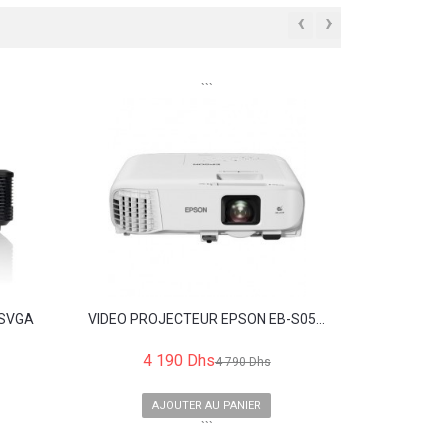
‹
›
```
 SVGA
VIDEO PROJECTEUR EPSON EB-S05...
4 190 Dhs
4 790 Dhs
AJOUTER AU PANIER
```