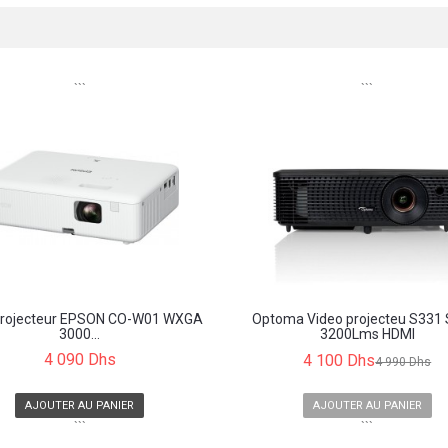
```
```
projecteur EPSON CO-W01 WXGA
Optoma Video projecteu S331
3000...
3200Lms HDMI
4 090 Dhs
4 100 Dhs
4 990 Dhs
AJOUTER AU PANIER
AJOUTER AU PANIER
```
```