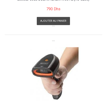
790 Dhs
AJOUTER AU PANIER
```
```