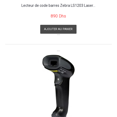
Lecteur de code barres Zebra LS1203 Laser...
890 Dhs
AJOUTER AU PANIER
```
```