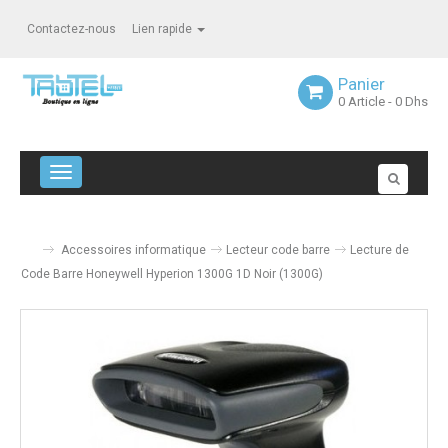
Contactez-nous
Lien rapide
Panier
0
Article
- 0 Dhs
Navigation bascule
Accessoires informatique
Lecteur code barre
Lecture de
Code Barre Honeywell Hyperion 1300G 1D Noir (1300G)