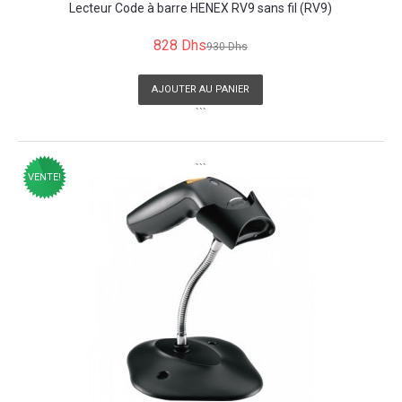
Lecteur Code à barre HENEX RV9 sans fil (RV9)
828 Dhs
930 Dhs
AJOUTER AU PANIER
```
```
VENTE!