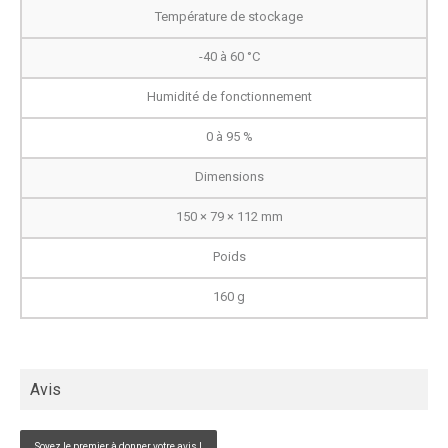
Température de stockage
-40 à 60 °C
Humidité de fonctionnement
0 à 95 %
Dimensions
150 × 79 × 112 mm
Poids
160 g
Avis
Soyez le premier à donner votre avis !