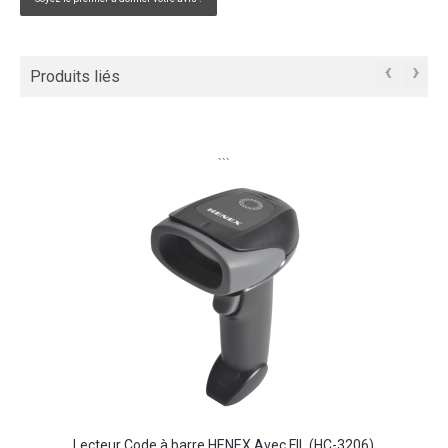
‹
›
Produits liés
```
Lecteur Code à barre HENEX Avec FIL (HC-3206)