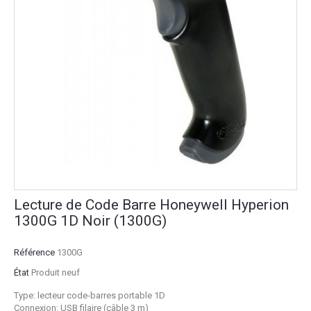
Lecture de Code Barre Honeywell Hyperion
1300G 1D Noir (1300G)
Référence
1300G
État
Produit neuf
Type: lecteur code-barres portable 1D
Connexion: USB filaire (câble 3 m)