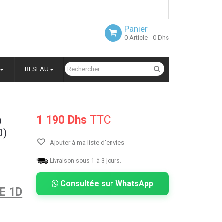
Panier
0
Article
- 0 Dhs
RESEAU
1 190 Dhs
TTC
D
0)
Ajouter à ma liste d'envies
Livraison sous 1 à 3 jours.
Consultée sur WhatsApp
E 1D