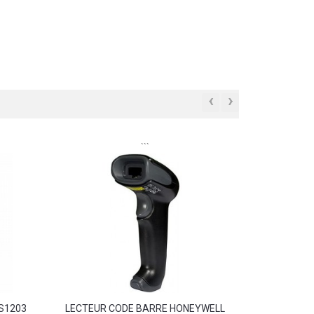
‹
›
```
LS1203
LECTEUR CODE BARRE HONEYWELL