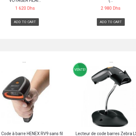
VOYAGER FILAI...
(...
1 620 Dhs
2 980 Dhs
ADD TO CART
ADD TO CART
```
```
VENTE!
 Code à barre HENEX RV9 sans fil
Lecteur de code barres Zebra 