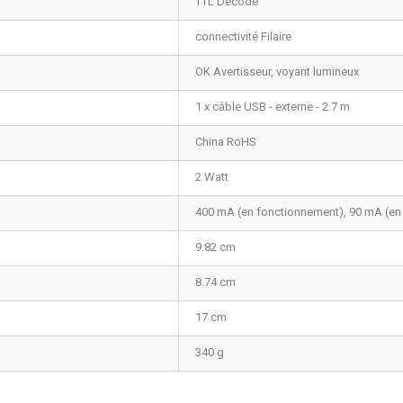
TTL Décodé
connectivité Filaire
OK Avertisseur, voyant lumineux
1 x câble USB - externe - 2.7 m
China RoHS
2 Watt
400 mA (en fonctionnement), 90 mA (en v
9.82 cm
8.74 cm
17 cm
340 g