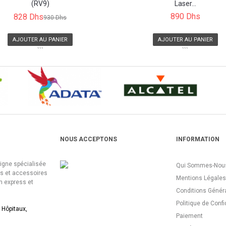
(RV9)
Laser...
890 Dhs
828 Dhs
930 Dhs
AJOUTER AU PANIER
AJOUTER AU PANIER
```
```
NOUS ACCEPTONS
INFORMATION
ligne spécialisée
Qui Sommes-Nous
es et accessoires
Mentions Légales
n express et
Conditions Génér
Politique de Confi
 Hôpitaux,
Paiement