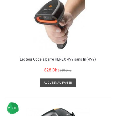
Lecteur Code à barre HENEX RV9 sans fil (RV9)
828 Dhs
930 Dhs
AJOUTER AU PANIER
```
```
VENTE!