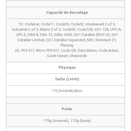
Capacité de décodage
1D: Codabar, Code11, Code39, Code32, Interleaved 2 of 5,
Industrial 2 of 5, Matrix 2 of 5, Code93, Code128, GS1-128, UPC-A,
UPC-E, EAN 8, EAN 13, ISBN, ISSN, GS1 DataBar (RSS14), GS1
DataBar Limited, GS1 DataBar Expanded, MSI, Standard 25,
Plessey
2D: PDF417, Micro PDF417, Code QR, Data Matrix, Code Aztec,
Code Hanxin, Maxicode
Physique
Taille (L×l×H)
170,9×64×86,8mm
Poids
175g (scanner), 175g (base)