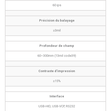
60 ips
Précision du balayage
≥3mil
Profondeur de champ
60~300mm (13mil code39)
Contraste d'impression
≥15%
Interface
USB-HID, USB-VCP, RS232