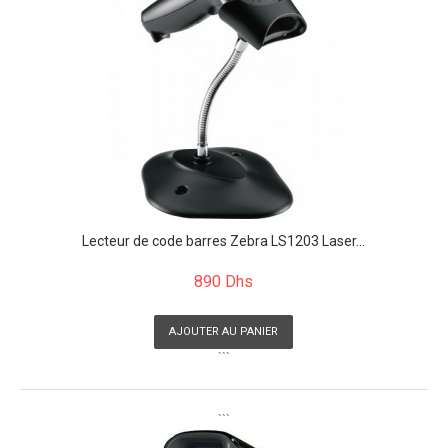
Lecteur de code barres Zebra LS1203 Laser...
890 Dhs
AJOUTER AU PANIER
```
```