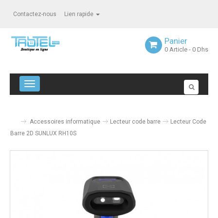
Contactez-nous
Lien rapide
Panier
0
Article
- 0 Dhs
Navigation bascule
Accessoires informatique
Lecteur code barre
Lecteur Code
Barre 2D SUNLUX RH10S