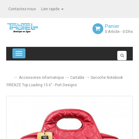
Contactez-nous
Lien rapide
Panier
0
Article
- 0 Dhs
Navigation bascule
Accessoires informatique
Cartable
Sacoche Notebook
FIRENZE Top Loading 15.6" - Port Designs