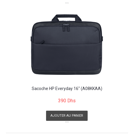
```
Sacoche HP Everyday 16" (A08KKAA)
390 Dhs
AJOUTER AU PANIER
```