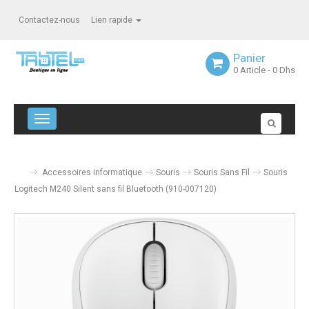
Contactez-nous
Lien rapide
Panier
0
Article
- 0 Dhs
Navigation bascule
Accessoires informatique
Souris
Souris Sans Fil
Souris
Logitech M240 Silent sans fil Bluetooth (910-007120)