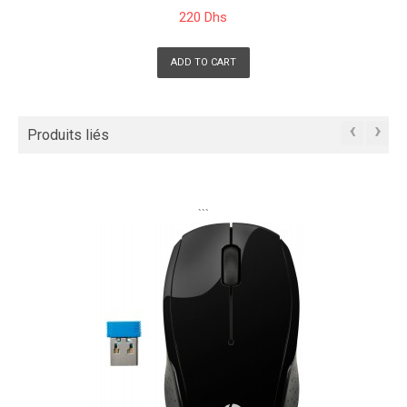
220 Dhs
ADD TO CART
‹
›
Produits liés
```