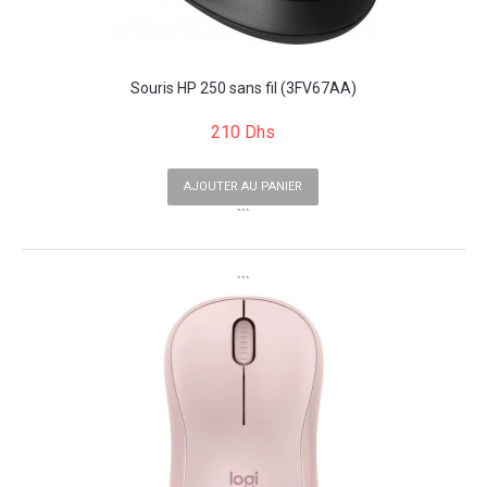
Souris HP 250 sans fil (3FV67AA)
210 Dhs
AJOUTER AU PANIER
```
```