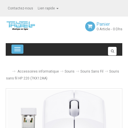
Contactez-nous
Lien rapide
Panier
0
Article
- 0 Dhs
Navigation bascule
Accessoires informatique
Souris
Souris Sans Fil
Souris
sans fil HP 220 (7KX12AA)