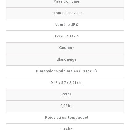
Pays d'origine
Fabriqué en Chine
Numéro UPC
193905408634
Couleur
Blanc neige
Dimensions minimales (L x P x H)
9,48 x 5,7 x 3,91 cm
Poids
0,08 kg
Poids du carton/paquet
0,14 kg