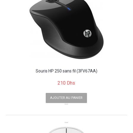
Souris HP 250 sans fil (3FV67AA)
210 Dhs
AJOUTER AU PANIER
```
```