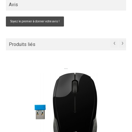
Avis
Soyez le premier à donner votre avis !
‹
›
Produits liés
```